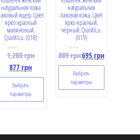
натуральная кожа
натуральная
лаковый ящер. Цвет
лаковая кожа. Цвет
ярко-красный
ярко-красный,
малиновый.
чёрный. QianXiLu.
QianXiLu. (018)
(019)
1,280
грн
889
грн
695
грн
R
R
a
a
t
t
877
грн
e
e
Выбрать
d
d
0
0
параметры
o
o
Выбрать
u
u
t
t
параметры
o
o
f
f
5
5