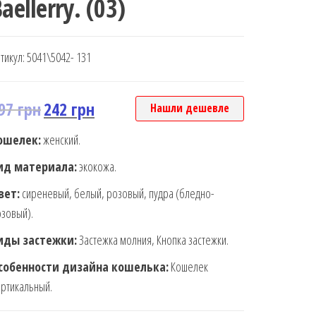
aellerry. (03)
тикул:
5041\5042- 131
97
грн
242
грн
Нашли дешевле
ошелек:
женский.
ид материала:
экокожа.
вет:
сиреневый, белый, розовый, пудра (бледно-
зовый).
иды застежки:
Застежка молния, Кнопка застежки.
собенности дизайна кошелька:
Кошелек
ртикальный.