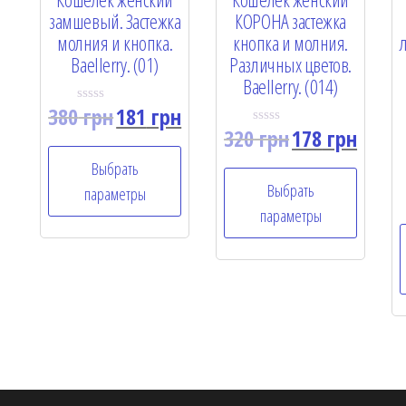
замшевый. Застежка
КОРОНА застежка
молния и кнопка.
кнопка и молния.
Baellerry. (01)
Различных цветов.
Baellerry. (014)
380
грн
181
грн
R
a
320
грн
178
грн
R
t
a
e
t
Выбрать
d
e
0
Выбрать
d
параметры
o
0
u
параметры
o
t
u
o
t
f
o
5
f
5