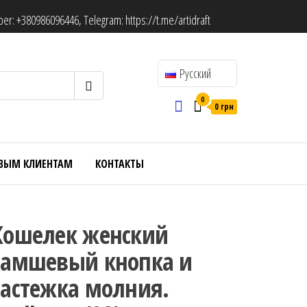
ber:
+380986096446
, Telegram:
https://t.me/artidraft
Русский
0
0 грн
ВЫМ КЛИЕНТАМ
КОНТАКТЫ
Кошелек женский
замшевый кнопка и
застежка молния.