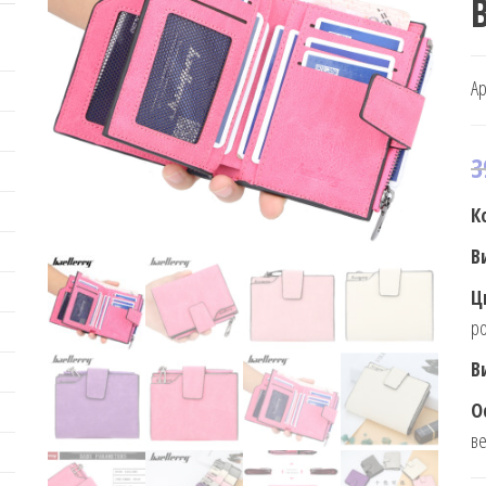
B
Ар
3
К
В
Ц
ро
В
О
ве