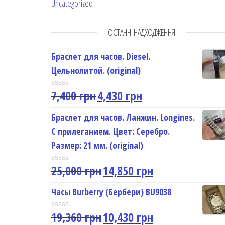
Uncategorized
ОСТАННІ НАДХОДЖЕННЯ
Браслет для часов. Diesel.
Цельнолитой. (original)
7,400
грн
4,430
грн
R
a
t
Браслет для часов. Ланжин. Longines.
e
С прилеганием. Цвет: Серебро.
d
0
Размер: 21 мм. (original)
o
u
25,000
грн
14,850
грн
t
R
o
a
f
t
Часы Burberry (Бербери) BU9038
5
e
d
19,360
грн
10,430
грн
0
R
o