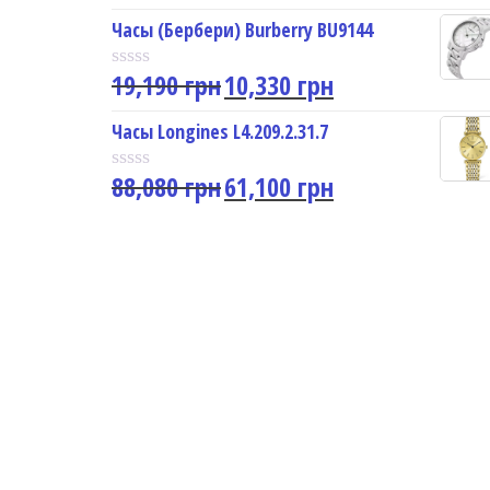
a
u
t
Часы (Бербери) Burberry BU9144
t
e
o
d
f
19,190
грн
10,330
грн
0
R
5
o
a
u
t
Часы Longines L4.209.2.31.7
t
e
o
d
f
88,080
грн
61,100
грн
0
R
5
o
a
u
t
t
e
o
d
f
0
5
o
u
t
o
f
5