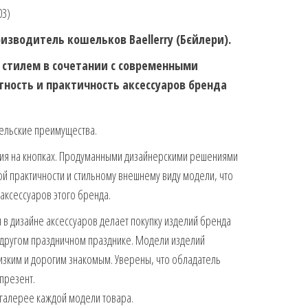
03)
зводитель кошельков Baellerry (Бєйлери).
м стилем в сочетании с современными
ность и практичность аксессуаров бренда
ельские преимущества.
ния на кнопках. Продуманными дизайнерскими решениями
й практичности и стильному внешнему виду модели, что
 аксессуаров этого бренда.
в дизайне аксессуаров делает покупку изделий бренда
другом праздничном празднике. Модели изделий
изким и дорогим знакомым. Уверены, что обладатель
 презент.
галерее каждой модели товара.