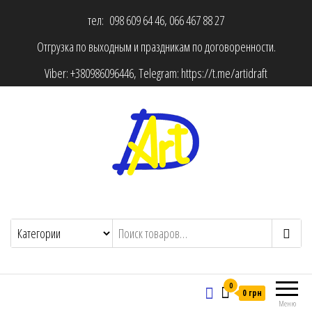
тел: 098 609 64 46, 066 467 88 27
Отгрузка по выходным и праздникам по договоренности.
Viber:
+380986096446
, Telegram:
https://t.me/artidraft
0
0 грн
Меню