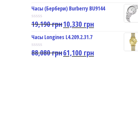
a
u
t
Часы (Бербери) Burberry BU9144
t
e
o
d
f
19,190
грн
10,330
грн
0
R
5
o
a
u
t
Часы Longines L4.209.2.31.7
t
e
o
d
f
88,080
грн
61,100
грн
0
R
5
o
a
u
t
t
e
o
d
f
0
5
o
u
t
o
f
5