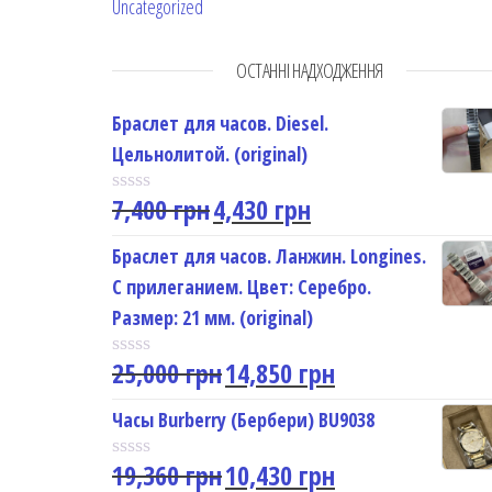
Uncategorized
ОСТАННІ НАДХОДЖЕННЯ
Браслет для часов. Diesel.
Цельнолитой. (original)
7,400
грн
4,430
грн
R
a
t
Браслет для часов. Ланжин. Longines.
e
С прилеганием. Цвет: Серебро.
d
0
Размер: 21 мм. (original)
o
u
25,000
грн
14,850
грн
t
R
o
a
f
t
Часы Burberry (Бербери) BU9038
5
e
d
19,360
грн
10,430
грн
0
R
o