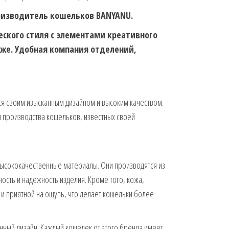
оизводитель кошельков BANYANU.
еского стиля с элементами креативного
оже. Удобная компания отделений,
я своим изысканным дизайном и высоким качеством.
и производства кошельков, известных своей
ысококачественные материалы. Они производятся из
ость и надежность изделия. Кроме того, кожа,
и приятной на ощупь, что делает кошельки более
нный дизайн. Каждый кошелек от этого бренда имеет