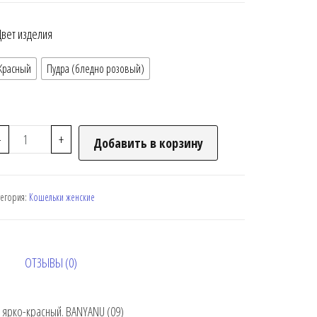
Цвет изделия
Красный
Пудра (бледно розовый)
-
+
Добавить в корзину
тегория:
Кошельки женские
ОТЗЫВЫ (0)
 ярко-красный. BANYANU (09)