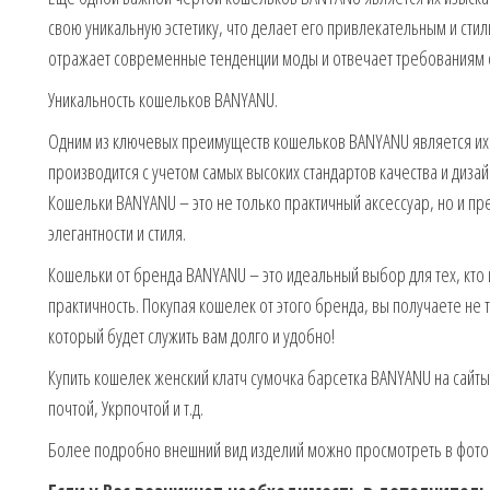
свою уникальную эстетику, что делает его привлекательным и ст
отражает современные тенденции моды и отвечает требованиям 
Уникальность кошельков BANYANU.
Одним из ключевых преимуществ кошельков BANYANU является их 
производится с учетом самых высоких стандартов качества и диза
Кошельки BANYANU – это не только практичный аксессуар, но и пр
элегантности и стиля.
Кошельки от бренда BANYANU – это идеальный выбор для тех, кто 
практичность. Покупая кошелек от этого бренда, вы получаете не 
который будет служить вам долго и удобно!
Купить кошелек женский клатч сумочка барсетка BANYANU на сайты h
почтой, Укрпочтой и т.д.
Более подробно внешний вид изделий можно просмотреть в фото