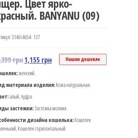
ящер. Цвет ярко-
красный. BANYANU (09)
тикул:
3146\4654- 137
,399
грн
1,155
грн
Нашли дешевле
ошелек:
женский.
ид материала изделия:
Кожа натуральная.
вет:
алый, пудра.
иды застежки:
Застежка молния.
собенности дизайна кошелька:
Кошелек
ленький, Кошелек горизонтальный.