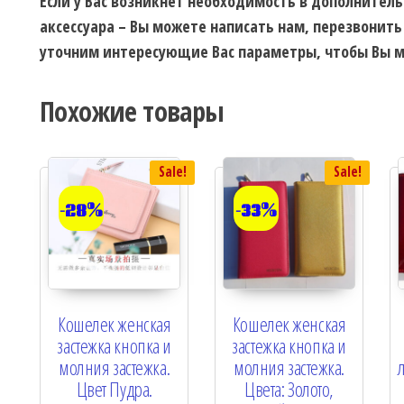
Если у Вас возникнет необходимость в дополнител
аксессуара – Вы можете написать нам, перезвонить
уточним интересующие Вас параметры, чтобы Вы м
Похожие товары
Sale!
Sale!
-28%
-33%
Кошелек женская
Кошелек женская
застежка кнопка и
застежка кнопка и
молния застежка.
молния застежка.
Цвет Пудра.
Цвета: Золото,