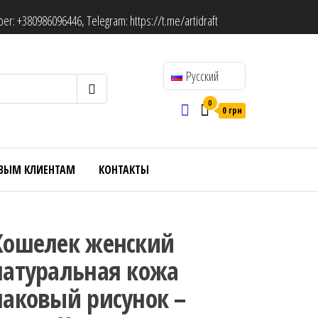
ber:
+380986096446
, Telegram:
https://t.me/artidraft
Русский
0
0 грн
ВЫМ КЛИЕНТАМ
КОНТАКТЫ
Кошелек женский
натуральная кожа
лаковый рисунок –