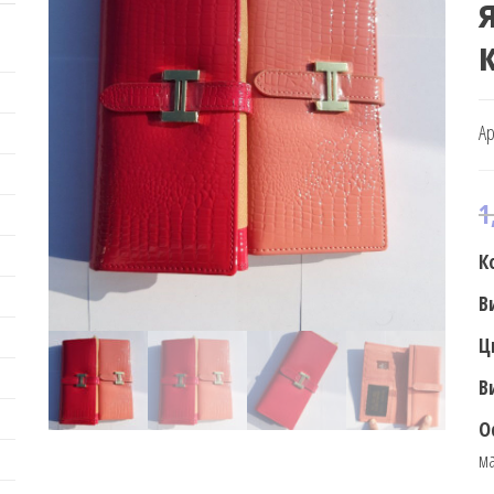
Ар
1
К
В
Ц
В
О
ма