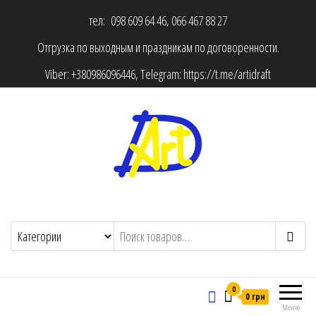
тел: 098 609 64 46, 066 467 88 27
Отгрузка по выходным и праздникам по договоренности.
Viber:
+380986096446
, Telegram:
https://t.me/artidraft
0
0 грн
Меню