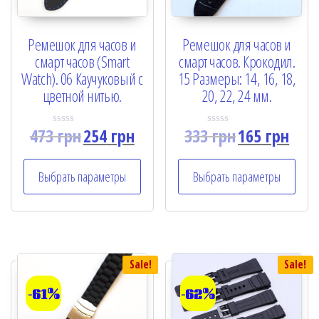
Ремешок для часов и
Ремешок для часов и
смарт часов (Smart
смарт часов. Крокодил.
Watch). 06 Каучуковый с
15 Размеры: 14, 16, 18,
цветной нитью.
20, 22, 24 мм.
473
грн
254
грн
333
грн
165
грн
R
R
a
a
t
t
e
e
Выбрать параметры
Выбрать параметры
d
d
0
0
o
o
u
u
t
t
o
o
f
f
5
5
Sale!
Sale!
-61%
-62%