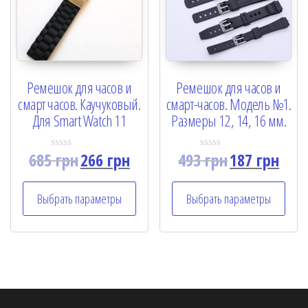
Ремешок для часов и
Ремешок для часов и
смарт часов. Каучуковый.
смарт-часов. Модель №1.
Для Smart Watch 11
Размеры 12, 14, 16 мм.
685
грн
266
грн
493
грн
187
грн
R
R
a
a
t
t
e
e
Выбрать параметры
Выбрать параметры
d
d
0
0
o
o
u
u
t
t
o
o
f
f
5
5