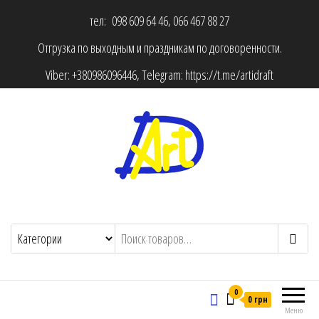
тел: 098 609 64 46, 066 467 88 27
Отгрузка по выходным и праздникам по договоренности.
Viber:
+380986096446
, Telegram:
https://t.me/artidraft
0
0 грн
Меню