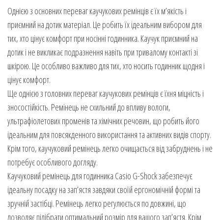
Однією з основних переваг каучукових ремінців є їх м’якість і
приємний на дотик матеріал. Це робить їх ідеальним вибором для
тих, хто цінує комфорт при носінні годинника. Каучук приємний на
дотик і не викликає подразнення навіть при тривалому контакті зі
шкірою. Це особливо важливо для тих, хто носить годинник щодня і
цінує комфорт.
Ще однією з головних переваг каучукових ремінців є їхня міцність і
зносостійкість. Ремінець не схильний до впливу вологи,
ультрафіолетових променів та хімічних речовин, що робить його
ідеальним для повсякденного використання та активних видів спорту.
Крім того, каучуковий ремінець легко очищається від забруднень і не
потребує особливого догляду.
Каучуковий ремінець для годинника Casio G-Shock забезпечує
ідеальну посадку на зап’ястя завдяки своїй ергономічній формі та
зручній застібці. Ремінець легко регулюється по довжині, що
дозволяє підібрати оптимальний розмір для вашого зап’ястя. Крім