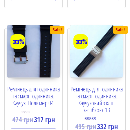
Sale!
Sale!
-33%
-33%
Ремінець для годинника
Ремінець для годинника
та смарт годинника.
та смарт годинника.
Каучук. Полимер 04.
Каучуковий з кліп
застібкою. 13
474
грн
317
грн
R
a
495
грн
332
грн
Rated
t
5.00