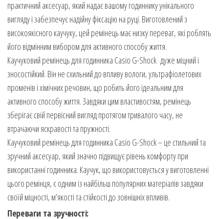
практичний аксесуар, який надає вашому годиннику унікального
вигляду і забезпечує надійну фіксацію на руці. Виготовлений з
високоякісного каучуку, цей ремінець має низку переваг, які роблять
його відмінним вибором для активного способу життя.
Каучуковий ремінець для годинника Casio G-Shock дуже міцний і
зносостійкий. Він не схильний до впливу вологи, ультрафіолетових
променів і хімічних речовин, що робить його ідеальним для
активного способу життя. Завдяки цим властивостям, ремінець
зберігає свій первісний вигляд протягом тривалого часу, не
втрачаючи яскравості та пружності.
Каучуковий ремінець для годинника Casio G-Shock – це стильний та
зручний аксесуар, який значно підвищує рівень комфорту при
використанні годинника. Каучук, що використовується у виготовленні
цього ремінця, є одним із найбільш популярних матеріалів завдяки
своїй міцності, м’якості та стійкості до зовнішніх впливів.
Переваги та зручності: