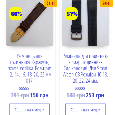
Sale!
Sale!
-60%
-57%
Ремінець для
Ремінець для годинника
годинника. Каракуль,
та смарт годинника.
жовта застібка. Розміри:
Силіконовий. Для Smart
12, 14, 16, 18, 20, 22 мм
Watch. 08 Розміри 16,18,
017.
20, 22, 24 мм.
391
грн
156
грн
588
грн
253
грн
Rated
Rated
5.00
5.00
out of 5
out of 5
Обрати параметри
Обрати параметри