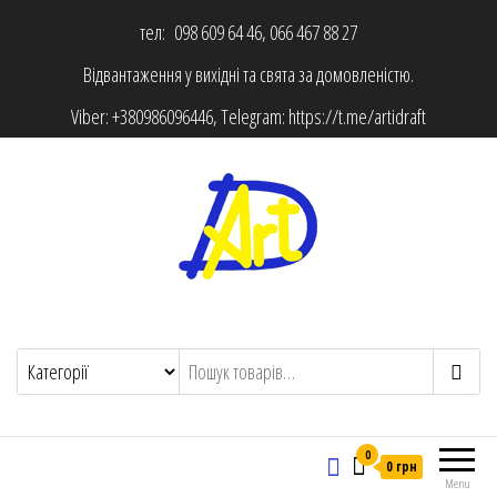
тел: 098 609 64 46, 066 467 88 27
Відвантаження у вихідні та свята за домовленістю.
Viber:
+380986096446
, Telegram:
https://t.me/artidraft
0
0 грн
Menu