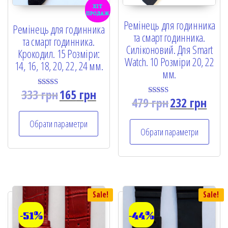
хіт
продаж
Ремінець для годинника
Ремінець для годинника
та смарт годинника.
та смарт годинника.
Силіконовий. Для Smart
Крокодил. 15 Розміри:
Watch. 10 Розміри 20, 22
14, 16, 18, 20, 22, 24 мм.
мм.
333
грн
165
грн
Rated
479
грн
232
грн
5.00
Rated
out of 5
5.00
out of 5
Обрати параметри
Обрати параметри
Sale!
Sale!
-51%
-44%