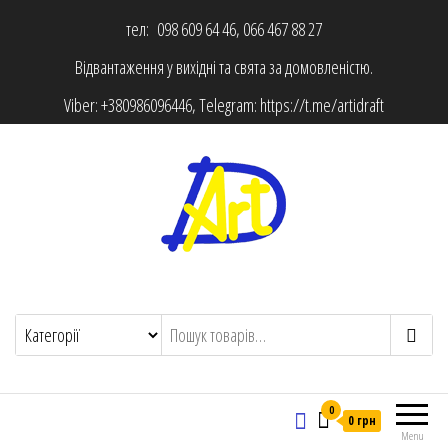
тел: 098 609 64 46, 066 467 88 27
Відвантаження у вихідні та свята за домовленістю.
Viber:
+380986096446
, Telegram:
https://t.me/artidraft
0
0 грн
Menu