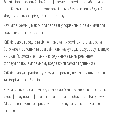
білий, сіро – зелений. Прийом оформлення ремінця комбінованим
подвійним кольором має дуже оригінальний ексклюзивний дизайн.
Додає яскравих фарб до Вашого образу.
Каучукові ремінці мають ряд переваг у порівнянні з ремінцями для
годинника зі шкіри та сталі:
Стійкість до дії водою та сіллю. Намокання ремінця не впливає на
його характеристики та довговічність. Каучук відштовхує воду і швидко
висихає. Ви зможете плавати в годиннику з таким ремінцем
(зрозуміло при відповідному водозахисті самого годинника).
Стійкість до ультрафіолету. Каучукові ремінці не вигоряють на сонці
та зберігають свій колір.
Каучук міцний та еластичний, стійкий до фізичних впливів та не змінює
свою форму при деформації. Ремінці щільно облягають Вашу руку.
М’якість текстури дає приємну та естетичну тактилність із Вашою
шкірою.