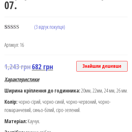
07.
(
3
відгук покупця)
Rated
3
5.00
out of 5
Артикул:
16
based on
customer
rating
1,243
грн
682
грн
Знайшли дешевше
Характеристики
Ширина кріплення до годинника:
20мм, 22мм, 24 мм, 26 мм.
Колір:
чорно-сірий, чорно-синій, чорно-червоний, чорно-
помаранчевий, синьо-білий, сіро-зелений.
Матеріал:
Каучук.