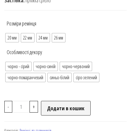
Застібка:
пряжка срібло
Розміри ремінця
20 мм
22 мм
24 мм
26 мм
Особливості декору
чорно - сірий
чорно-синій
чорно-червоний
чорно-помаранчевий
синьо-білий
сіро-зелений
-
+
Додати в кошик
Категорія:
Ремінці до годинників