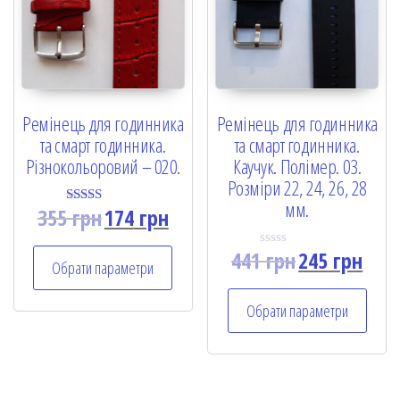
Ремінець для годинника
Ремінець для годинника
та смарт годинника.
та смарт годинника.
Різнокольоровий – 020.
Каучук. Полімер. 03.
Розміри 22, 24, 26, 28
мм.
355
грн
174
грн
Rated
5.00
out of 5
441
грн
245
грн
R
Обрати параметри
a
t
e
Обрати параметри
d
0
o
u
t
o
f