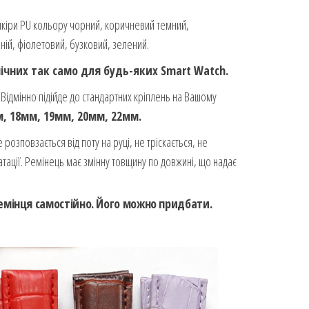
 шкіри PU кольору чорний, коричневий темний,
ній, фіолетовий, бузковий, зелений.
ічних так само для будь-яких Smart Watch.
Відмінно підійде до стандартних кріплень на Вашому
, 18мм, 19мм, 20мм, 22мм.
 розповзається від поту на руці, не тріскається, не
атації. Ремінець має змінну товщину по довжині, що надає
ремінця самостійно. Його можно придбати.