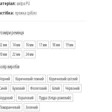
атеріал:
шкіра PU
астібка:
пряжка срібло
Розміри ремінця
12 мм
14 мм
16 мм
17 мм
18 мм
19 мм
20 мм
22 мм
24 мм
Колір виробів
Чорний
Коричневий темний
Коричневий світлий
Синій
Бузковий
Фіолетовий
Білий
Червоний
Бордовий
Кораловий
Пудра (блідо-рожевий)
Помаранчевий
Зелений