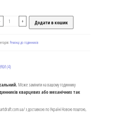
-
+
Додати в кошик
тегорія:
Ремінці до годинників
УКИ (4)
сальний.
Може замінити на вашому годиннику
одинників кварцевих або механічних так
/artdraft.com.ua/ з доставкою по Україні Новою поштою,