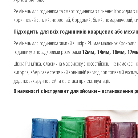
Ремінець для годинника та смарт годинника з тіснення Крокодил з
коричневий світлий, червоний, бордовий, білий, помаранчевий, си
Підходить для всіх годинників кварцевих або механ
Ремінець для годинника зшитий зі шкіри PU має малюнок Крокодил. 
годиннику з посадковими розмірами
12мм, 14мм, 16мм, 17мм
Шкіра PU м’яка, еластична має високу зносостійкість, не намокає, не
вигоряє, зберігає естетичний зовнішній вигляд при тривалій експлу
додаткових зручностей та естетики при експлуатації.
В наявності є інструмент для зйомки – встановлення 