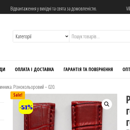
Відвантаження у вихідні та свята за домовленістю.
Vi
НДИ
ОПЛАТА І ДОСТАВКА
ГАРАНТІЯ ТА ПОВЕРНЕННЯ
ОП
инника. Різнокольоровий – 020.
Sale!
-51%