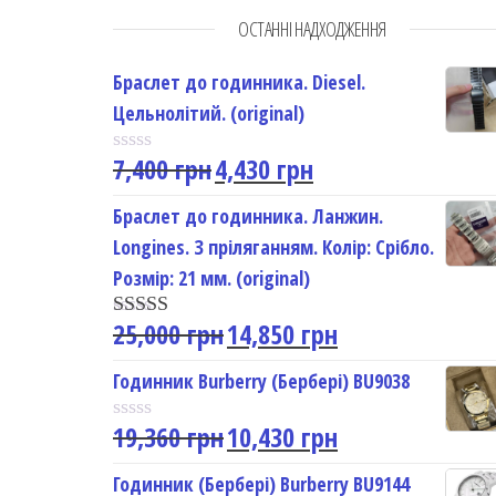
ОСТАННІ НАДХОДЖЕННЯ
Браслет до годинника. Diesel.
Цельнолітий. (original)
7,400
грн
4,430
грн
R
a
t
Браслет до годинника. Ланжин.
e
Longines. З пріляганням. Колір: Срібло.
d
0
Розмір: 21 мм. (original)
o
u
25,000
грн
14,850
грн
t
Rated
5.00
o
out of 5
f
Годинник Burberry (Бербері) BU9038
5
19,360
грн
10,430
грн
R
a
t
Годинник (Бербері) Burberry BU9144