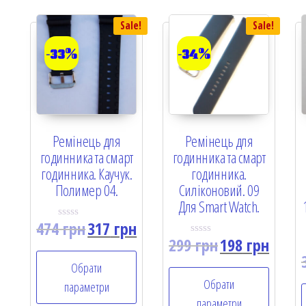
Sale!
Sale!
-33%
-34%
Ремінець для
Ремінець для
годинника та смарт
годинника та смарт
годинника. Каучук.
годинника.
Полимер 04.
Силіконовий. 09
Для Smart Watch.
474
грн
317
грн
R
a
299
грн
198
грн
R
t
a
e
t
Обрати
d
e
0
Обрати
d
параметри
o
0
u
параметри
o