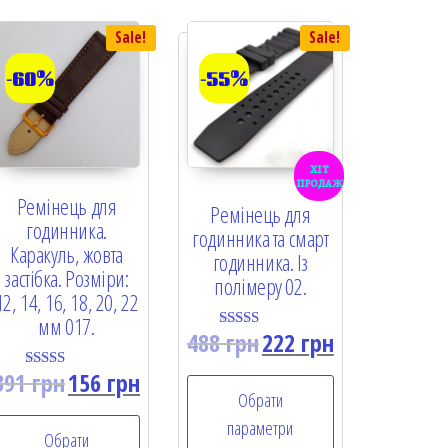
Sale!
Sale!
-60%
-55%
хіт
продаж
Ремінець для
Ремінець для
годинника.
годинника та смарт
Каракуль, жовта
годинника. Із
застібка. Розміри:
полімеру 02.
12, 14, 16, 18, 20, 22
мм 017.
488
грн
222
грн
Rated
5.00
out of 5
391
грн
156
грн
Rated
5.00
Обрати
out of 5
параметри
Обрати