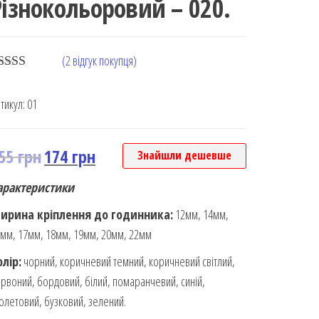
Різнокольоровий – 020.
(
2
відгук покупця)
ated
5.00
ut of 5
тикул:
01
ased on
ustomer
ting
55
грн
174
грн
Знайшли дешевше
арактеристики
ирина кріплення до годинника:
12мм, 14мм,
мм, 17мм, 18мм, 19мм, 20мм, 22мм
олір:
чорний, коричневий темний, коричневий світлий,
рвоний, бордовий, білий, помаранчевий, синій,
олетовий, бузковий, зелений.