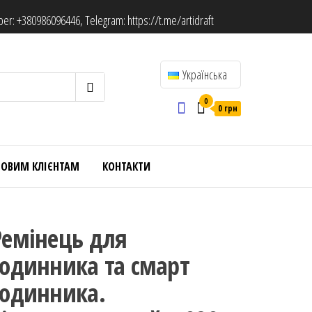
ber:
+380986096446
, Telegram:
https://t.me/artidraft
Українська
0
0 грн
ТОВИМ КЛІЄНТАМ
КОНТАКТИ
Ремінець для
годинника та смарт
годинника.