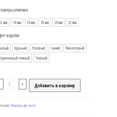
Размеры ремешка
12 мм
14 мм
16 мм
18 мм
20 мм
22 мм
Цвет изделия
Белый
Красный
Розовый
Синий
Фиолетовый
Коричневый темный
Черный
-
+
Добавить в корзину
тегория:
Ремешки для часов