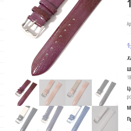
1
Ар
1
Х
Ш
18
Ц
ро
М
П