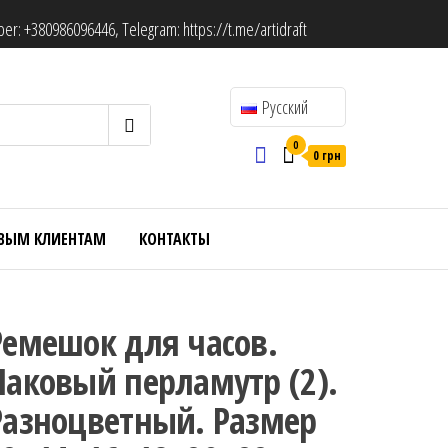
ber:
+380986096446
, Telegram:
https://t.me/artidraft
Русский
0
0 грн
ВЫМ КЛИЕНТАМ
КОНТАКТЫ
Ремешок для часов.
Лаковый перламутр (2).
Разноцветный. Размер