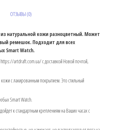
ОТЗЫВЫ (0)
й из натуральной кожи разноцветный. Может
овый ремешок. Подходит для всех
ых Smart Watch.
https://artdraft.com.ua/ с доставкой Новой почтой,
й кожи с лакированным покрытием. Это стильный
любых Smart Watch.
дойдет к стандартным креплениям на Ваших часах с
осостойкостью, не намокает, не расползается от пота на