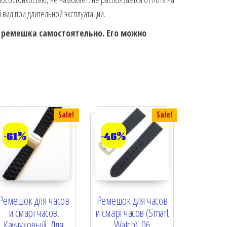
 вид при длительной эксплуатации.
а ремешка самостоятельно. Его можно
Sale!
Sale!
-61%
-46%
Ремешок для часов
Ремешок для часов
и смарт часов.
и смарт часов (Smart
Каучуковый. Для
Watch). 06