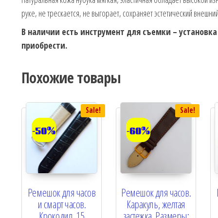
руке, не трескается, не выгорает, сохраняет эстетический внешний
В наличии есть инструмент для съемки – установк
приобрести.
Похожие товары
Sale!
Sale!
-50%
-60%
Ремешок для часов
Ремешок для часов.
и смарт часов.
Каракуль, желтая
Крокодил. 15
застежка. Размеры: