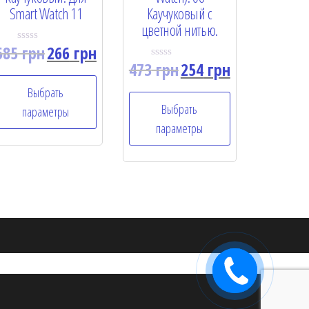
Smart Watch 11
Каучуковый с
цветной нитью.
685
грн
266
грн
R
a
473
грн
254
грн
R
t
a
e
t
Выбрать
d
e
0
Выбрать
d
параметры
o
0
u
параметры
o
t
u
o
t
f
o
5
f
5
Заказать
звонок