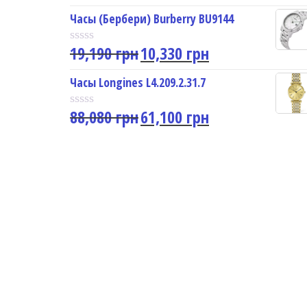
a
u
t
Часы (Бербери) Burberry BU9144
t
e
o
d
f
19,190
грн
10,330
грн
0
R
5
o
a
u
t
Часы Longines L4.209.2.31.7
t
e
o
d
f
88,080
грн
61,100
грн
0
R
5
o
a
u
t
t
e
o
d
f
0
5
o
u
t
o
f
5