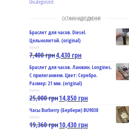
Uncategorized
ОСТАННІ НАДХОДЖЕННЯ
Браслет для часов. Diesel.
Цельнолитой. (original)
7,400
грн
4,430
грн
R
a
t
Браслет для часов. Ланжин. Longines.
e
С прилеганием. Цвет: Серебро.
d
0
Размер: 21 мм. (original)
o
u
25,000
грн
14,850
грн
t
R
o
a
f
t
Часы Burberry (Бербери) BU9038
5
e
d
19,360
грн
10,430
грн
0
R
o