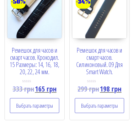
-50%
-34%
Ремешок для часов и
Ремешок для часов и
смарт часов. Крокодил.
смарт часов.
15 Размеры: 14, 16, 18,
Силиконовый. 09 Для
20, 22, 24 мм.
Smart Watch.
333
грн
165
грн
299
грн
198
грн
R
R
a
a
t
t
e
e
Выбрать параметры
Выбрать параметры
d
d
0
0
o
o
u
u
t
t
o
o
f
f