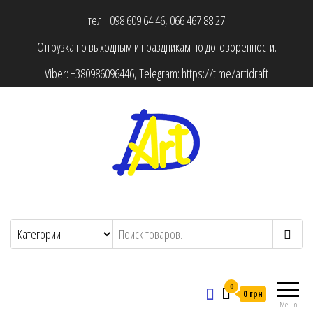
тел: 098 609 64 46, 066 467 88 27
Отгрузка по выходным и праздникам по договоренности.
Viber:
+380986096446
, Telegram:
https://t.me/artidraft
0
0 грн
Меню