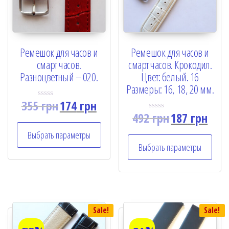
Ремешок для часов и
Ремешок для часов и
смарт часов.
смарт часов. Крокодил.
Разноцветный – 020.
Цвет: белый. 16
Размеры: 16, 18, 20 мм.
355
грн
174
грн
R
a
492
грн
187
грн
R
t
a
e
t
Выбрать параметры
d
e
0
Выбрать параметры
d
o
0
u
o
t
u
o
t
f
o
5
f
5
Sale!
Sale!