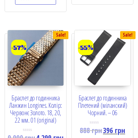
0
u
o
t
u
o
t
f
o
5
f
5
Sale!
Sale!
-57%
-55%
Браслет до годинника
Браслет до годинника
Ланжин Longines. Колір:
Плетений (міланский)
Червонє Золото. 18, 20,
Чорний. – 06
22 мм. 01 (original)
888
грн
396
грн
R
a
9,990
грн
4,299
грн
R