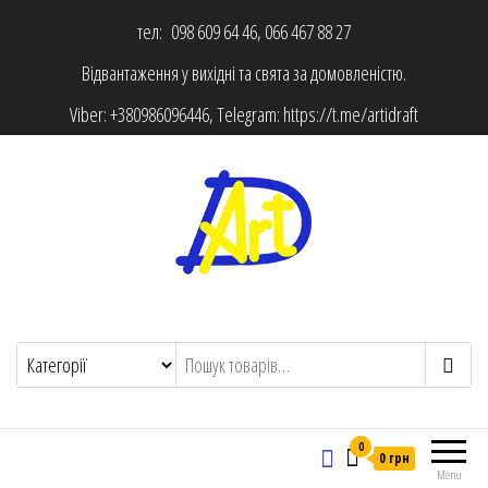
тел: 098 609 64 46, 066 467 88 27
Відвантаження у вихідні та свята за домовленістю.
Viber:
+380986096446
, Telegram:
https://t.me/artidraft
0
0 грн
Menu