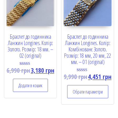
Браслет до годинника
Браслет до годинника
Ланжин Longines. Колір:
Ланжин Longines. Колір:
Золото. Розмір: 18 мм. –
Комбінованє Золото.
02 (original)
Розмір: 18 мм, 20 мм, 22
мм. – 01 (original)
6,990
грн
3,180
грн
Rated
5.00
9,990
грн
4,451
грн
Rated
out of 5
5.00
out of 5
Додати в кошик
Обрати параметри