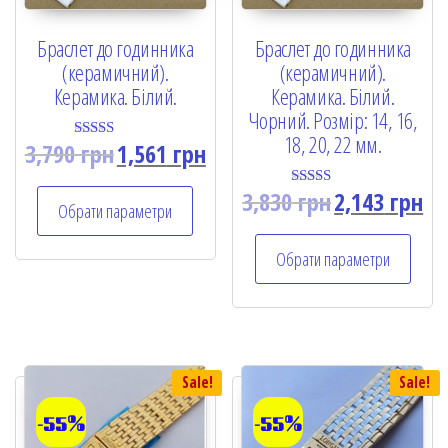
Браслет до годинника
Браслет до годинника
(керамичний).
(керамичний).
Керамика. Білий.
Керамика. Білий.
Чорний. Розмір: 14, 16,
18, 20, 22 мм.
3,790
грн
1,561
грн
Rated
5.00
out of 5
3,830
грн
2,143
грн
Rated
Обрати параметри
5.00
out of 5
Обрати параметри
Sale!
Sale!
-55%
-55%