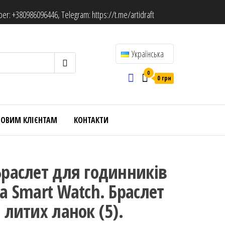
ber:
+380986096446
, Telegram:
https://t.me/artidraft
Українська
0
0 грн
ТОВИМ КЛІЄНТАМ
КОНТАКТИ
Браслет для годинників
та Smart Watch. Браслет
з литих ланок (5).