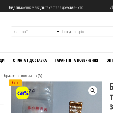
Відвантаження у вихідні та свята за домовленістю.
Vi
НДИ
ОПЛАТА І ДОСТАВКА
ГАРАНТІЯ ТА ПОВЕРНЕННЯ
ОП
h. Браслет з литих ланок (5).
Sale!
-58%