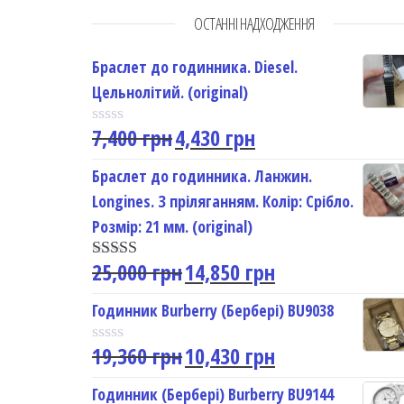
ОСТАННІ НАДХОДЖЕННЯ
Браслет до годинника. Diesel.
Цельнолітий. (original)
7,400
грн
4,430
грн
R
a
t
Браслет до годинника. Ланжин.
e
Longines. З пріляганням. Колір: Срібло.
d
0
Розмір: 21 мм. (original)
o
u
25,000
грн
14,850
грн
t
Rated
5.00
o
out of 5
f
Годинник Burberry (Бербері) BU9038
5
19,360
грн
10,430
грн
R
a
t
Годинник (Бербері) Burberry BU9144