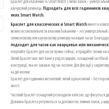
Браслет для класичних та Smart Watch з литих ланок – універсаль
каучуковий ремінець.
Підходить для всіх годинників ква
яких Smart Watch.
Браслет для классических и Smart Watch
имеет в компле
можно встановлювати зв власним бажанням – это универсальный а
силиконовому или каучуковому ремешку на ваших часах. Благодар
подходит для часов как кварцевых или механически
покупайте браслет для часов прямо сейчас, и придайте своим часа
Литий браслет має литі ланкі в ряд по ширині, оснащений застібкой
конструкції, яка не заважає під час носіння. Для фіксації у закрито
на дві кнопки.
Браслет для годинника металевий, литий (цільнолитий – без порожн
якості.
Часовий браслет оснащений розкладною кліпсою, що фіксується д
Довжина браслета регулюється за допомогою знімних ланок, у широ