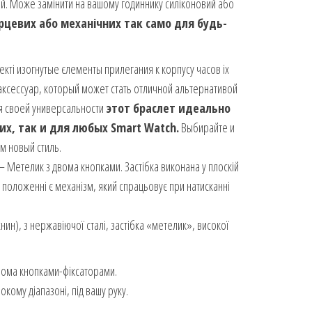
ний. Може замінити на вашому годиннику силіконовий або
рцевих або механічних так само для будь-
кті изогнутые єлементы прилегания к корпусу часов іх
ксессуар, который может стать отличной альтернативой
я своей универсальности
этот браслет идеально
х, так и для любых Smart Watch.
Выбирайте и
м новый стиль.
 – Метелик з двома кнопками. Застібка виконана у плоскій
му положенні є механізм, який спрацьовує при натисканні
ин), з нержавіючої сталі, застібка «метелик», високої
вома кнопками-фіксаторами.
кому діапазоні, під вашу руку.