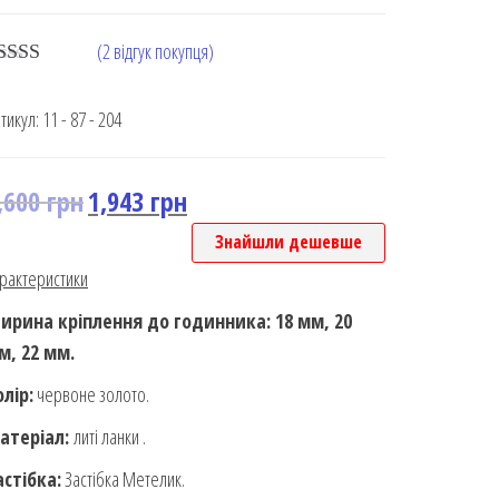
(
2
відгук покупця)
ated
5.00
ut of 5
тикул:
11 - 87 - 204
ased on
ustomer
ting
,600
грн
1,943
грн
Знайшли дешевше
рактеристики
ирина кріплення до годинника: 18 мм, 20
м, 22 мм.
олір:
червоне золото.
атеріал:
литі ланки .
астібка:
Застібка Метелик.