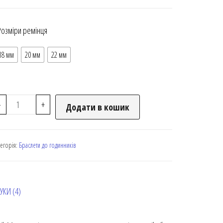
Розміри ремінця
18 мм
20 мм
22 мм
-
+
Додати в кошик
тегорія:
Браслети до годинників
УКИ (4)