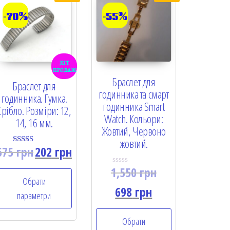
-70%
-55%
хіт
продаж
Браслет для
Браслет для
годинника та смарт
годинника. Гумка.
годинника Smart
Срібло. Розміри: 12,
Watch. Кольори:
14, 16 мм.
Жовтий, Червоно
жовтий.
675
грн
202
грн
Rated
5.00
out of 5
1,550
грн
R
a
Обрати
t
698
грн
параметри
e
d
0
o
Обрати
u