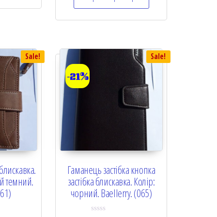
0
o
u
t
o
f
5
Sale!
Sale!
-21%
блискавка.
Гаманець застібка кнопка
й темний.
застібка блискавка. Колір:
061)
чорний. Baellerry. (065)