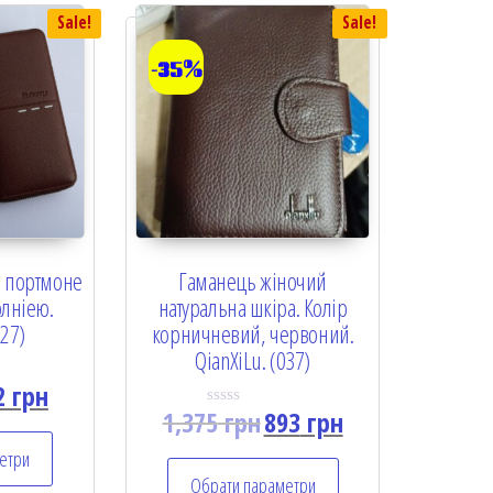
Sale!
Sale!
-35%
а портмоне
Гаманець жіночий
олніею.
натуральна шкіра. Колір
027)
корничневий, червоний.
QianXiLu. (037)
2
грн
1,375
грн
893
грн
R
a
t
етри
e
Обрати параметри
d