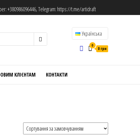
ber:
+380986096446
, Telegram:
https://t.me/artidraft
Українська
0
0 грн
ТОВИМ КЛІЄНТАМ
КОНТАКТИ