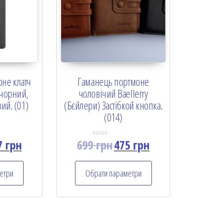
не клатч
Гаманець портмоне
: чорний,
чоловічий Baellerry
ий. (01)
(Бєйлери) Застібкой кнопка.
(014)
7
грн
699
грн
475
грн
R
a
t
e
етри
Обрати параметри
d
0
o
u
t
o
f