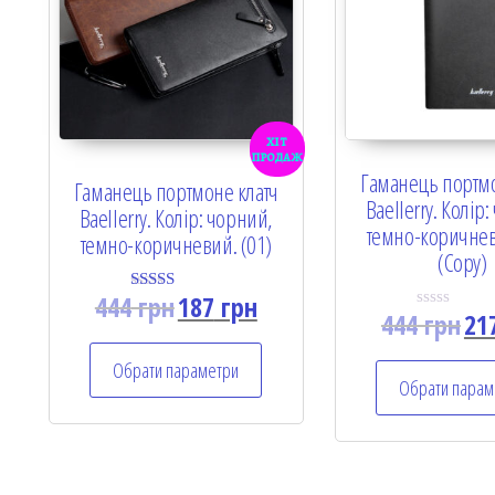
хіт
продаж
Гаманець портмо
Гаманець портмоне клатч
Baellerry. Колір
Baellerry. Колір: чорний,
темно-коричнев
темно-коричневий. (01)
(Copy)
444
грн
187
грн
Rated
444
грн
21
5.00
R
out of 5
a
t
Обрати параметри
e
Обрати парам
d
0
o
u
t
o
f