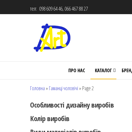
тел: 098 609 64 46, 066 467 88 27
ПРО НАС
КАТАЛОГ
БРЕ
Головна
»
Гаманці чоловічі
»
Page 2
Особливості дизайну виробів
Колір виробів
Види матеріалів виробів