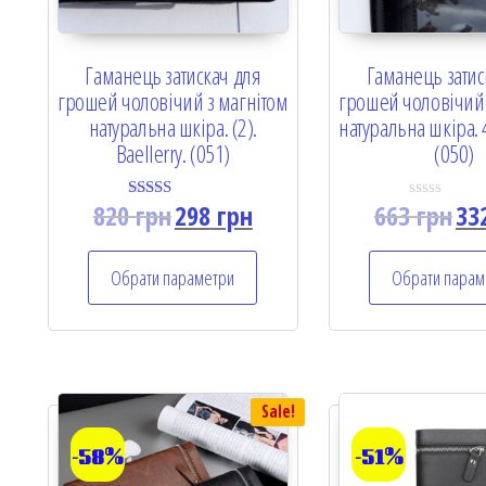
Гаманець затискач для
Гаманець затис
грошей чоловічий з магнітом
грошей чоловічий 
натуральна шкіра. (2).
натуральна шкіра. 4
Baellerry. (051)
(050)
820
грн
298
грн
663
грн
33
Rated
R
5.00
a
out of 5
t
e
Обрати параметри
Обрати парам
d
0
o
u
t
o
f
5
Sale!
-58%
-51%