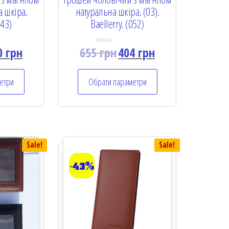
а шкіра.
натуральна шкіра. (03).
043)
Baellerry. (052)
0
грн
655
грн
404
грн
R
a
t
e
етри
Обрати параметри
d
0
o
u
t
o
f
5
Sale!
Sale!
-43%