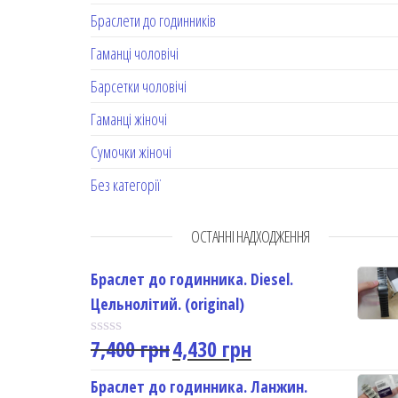
Браслети до годинників
Гаманці чоловічі
Барсетки чоловічі
Гаманці жіночі
Сумочки жіночі
Без категорії
ОСТАННІ НАДХОДЖЕННЯ
Браслет до годинника. Diesel.
Цельнолітий. (original)
7,400
грн
4,430
грн
R
a
t
Браслет до годинника. Ланжин.
e