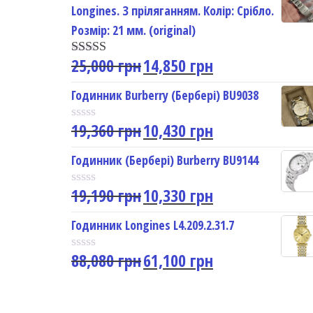
Longines. З пріляганням. Колір: Срібло.
d
0
Розмір: 21 мм. (original)
o
u
25,000
грн
14,850
грн
t
Rated
5.00
o
out of 5
f
Годинник Burberry (Бербері) BU9038
5
19,360
грн
10,430
грн
R
a
t
Годинник (Бербері) Burberry BU9144
e
d
19,190
грн
10,330
грн
0
R
o
a
u
t
Годинник Longines L4.209.2.31.7
t
e
o
d
f
88,080
грн
61,100
грн
0
R
5
o
a
u
t
t
e
o
d