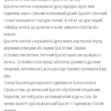
Браслети сплетені з нержавіючої дроту підходять під всі типи
годинників, мають стильний ексклюзивний дизайн. Браслет сплетений
з тонкої нержавіючої сталі дуже легкий, і в той же час дуже міцний,
стійкий до вологи, що дозволяє в ньому займатися спортом або
плавати.
Браслети сплетені з нержавіючої дроту мають ряд переваг перед
шкіряними ремінцями або іншими браслетами. Завдяки
особливостям плетіння, плетений браслет мають високу міцність і
легкість. Особливості конструкції забезпечує рухливість дротяних
ланцюжків, невелика вага аксесуара буде приємно охоплювати Вашу
руку.
Сталеві браслети для наручного годинника не бояться вологи.
Справа в тому, що міланський браслет оброблений спеціальним
покриттям, яке нейтралізує негативний вплив води на сталь. Ви
сміливо можете одягати міланський браслет з годинником у басейн
чи море.