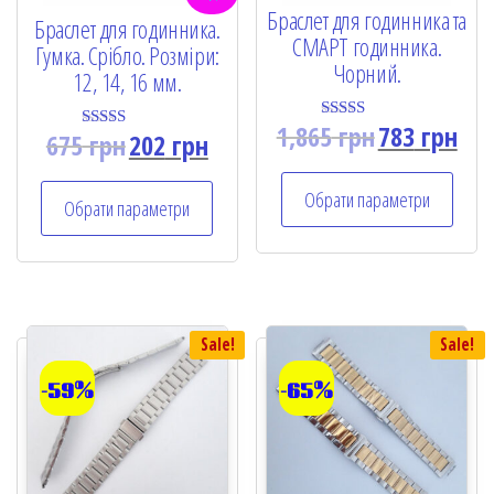
Браслет для годинника та
Браслет для годинника.
СМАРТ годинника.
Гумка. Срібло. Розміри:
Чорний.
12, 14, 16 мм.
1,865
грн
783
грн
Rated
675
грн
202
грн
Rated
5.00
5.00
out of 5
out of 5
Обрати параметри
Обрати параметри
Sale!
Sale!
-59%
-65%