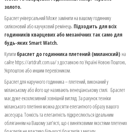
золото.
Браслет універсальний Може замінити на вашому годиннику
силіконовий або каучуковий ремінець.
Підходить для всіх
годинників кварцевих або механічних так само для
будь-яких Smart Watch.
Купити
браслет до годинника плетений (миланский)
на
сайте https://artdraft.com.ua/ з доставкою по Україні Новою Поштою,
Укрпоштою або иншим перевізником.
Браслет для наручного годинника – плетений, виконаний у
міланському або його ще називають венеціанському стилі. Браслет
має дуже ексклюзивний зовнішній вигляд. За рахунок техніки
міланського плетіння можна досягти елегантного образу вашого
аксесуара. Тонкість та елегантність підкреслюється ідеальним
обляганням на Вашому зап’ясті, що є винятковими якостями плетених
браслетів не властиво більшості браслетів з металу.