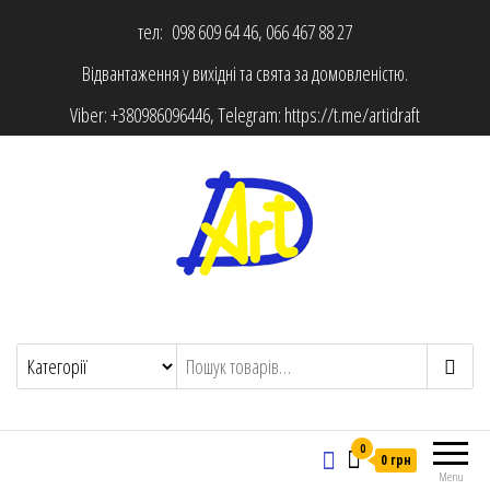
тел: 098 609 64 46, 066 467 88 27
Відвантаження у вихідні та свята за домовленістю.
Viber:
+380986096446
, Telegram:
https://t.me/artidraft
0
0 грн
Menu