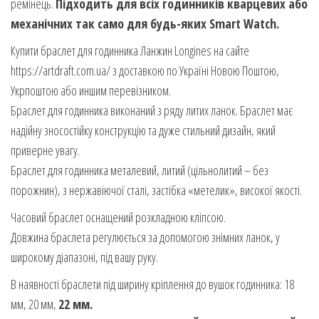
ремінець.
Підходить для всіх годинників кварцевих або
механічних так само для будь-яких Smart Watch.
Купити браслет для годинника Ланжин Longines на сайте
https://artdraft.com.ua/ з доставкою по Україні Новою Поштою,
Укрпоштою або иншим перевізником.
Браслет для годинника виконаний з ряду литих ланок. Браслет має
надійну зносостійку конструкцію та дуже стильний дизайн, який
приверне увагу.
Браслет для годинника металевий, литий (цільнолитий – без
порожнин), з нержавіючої сталі, застібка «метелик», високої якості.
Часовий браслет оснащений розкладною кліпсою.
Довжина браслета регулюється за допомогою знімних ланок, у
широкому діапазоні, під вашу руку.
В наявності браслети під ширину кріплення до вушок годинника: 18
мм, 20 мм,
22 мм.