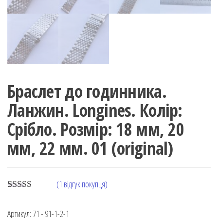
Браслет до годинника.
Ланжин. Longines. Колір:
Срібло. Розмір: 18 мм, 20
мм, 22 мм. 01 (original)
(
1
відгук покупця)
Rated
1
5.00
out of 5
Артикул:
71 - 91-1-2-1
based on