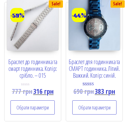
Sale!
Sale!
-59%
-44%
Браслет до годинника та
Браслет для годинника та
смарт годинника. Колір:
СМАРТ годинника. Літий.
срібло. – 015
Важкий. Колір: синій.
777
грн
316
грн
690
грн
383
грн
R
Rated
a
5.00
t
out of 5
e
Обрати параметри
Обрати параметри
d
0
o
u
t