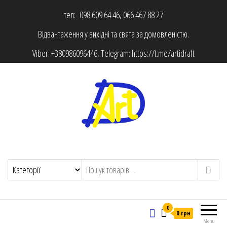
тел: 098 609 64 46, 066 467 88 27
Відвантаження у вихідні та свята за домовленістю.
Viber:
+380986096446
, Telegram:
https://t.me/artidraft
0
0 грн
Menu