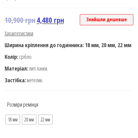
customer
rating
10,900
грн
4,480
грн
Знайшли дешевше
Характеристики
Ширина кріплення до годинника: 18 мм, 20 мм, 22 мм
.
Колір:
срібло.
Матеріал:
литі ланки.
Застібка:
метелик.
Розміри ремінця
18 мм
20 мм
22 мм