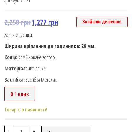
Артикул:
51 -71
2,250
грн
1,277
грн
Знайшли дешевше
Характеристики
Ширина кріплення до годинника: 26 мм
.
Колір:
Комбіноване золото.
Матеріал:
литі ланки .
Застібка:
Застібка Метелик.
В 1 клик
Товар є в наявності!
-
+