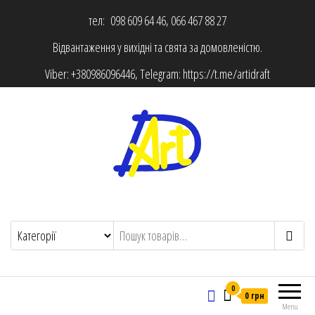
тел: 098 609 64 46, 066 467 88 27
Відвантаження у вихідні та свята за домовленістю.
Viber:
+380986096446
, Telegram:
https://t.me/artidraft
0
0 грн
Menu