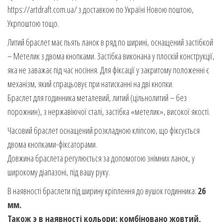
https://artdraft.com.ua/ з доставкою по Україні Новою поштою,
Укрпоштою тощо.
Литий браслет має пьять ланок в ряд по ширині, оснащений застібкой
– Метелик з двома кнопками. Застібка виконана у плоскій конструкції,
яка не заважає під час носіння. Для фіксації у закритому положенні є
механізм, який спрацьовує при натисканні на дві кнопки.
Браслет для годинника металевий, литий (цільнолитий – без
порожнин), з нержавіючої сталі, застібка «метелик», високої якості.
Часовий браслет оснащений розкладною кліпсою, що фіксується
двома кнопками-фіксаторами.
Довжина браслета регулюється за допомогою знімних ланок, у
широкому діапазоні, під вашу руку.
В наявності браслети під ширину кріплення до вушок годинника:
26
мм
.
Також э в наявності кольори: комбіновано жовтий,