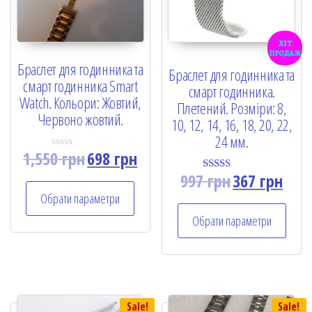
хіт
продаж
Браслет для годинника та
Браслет для годинника та
смарт годинника Smart
смарт годинника.
Watch. Кольори: Жовтий,
Плетений. Розміри: 8,
Червоно жовтий.
10, 12, 14, 16, 18, 20, 22,
24 мм.
1,550
грн
698
грн
R
a
997
грн
367
грн
t
Rated
e
5.00
Обрати параметри
d
out of 5
0
Обрати параметри
o
u
t
o
f
5
Sale!
Sale!