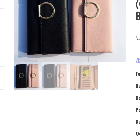
B
Ар
4
Г
В
К
Р
В
О