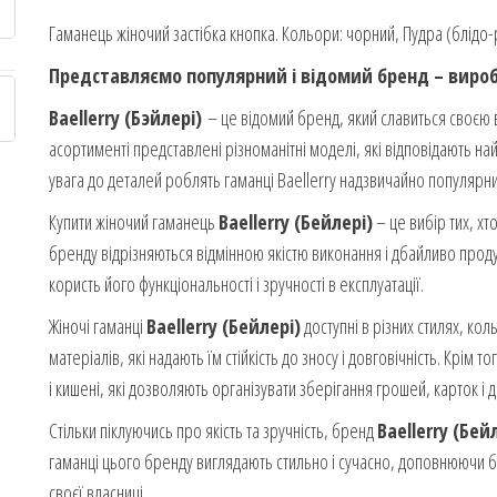
Гаманець жіночий застібка кнопка. Кольори: чорний, Пудра (блідо-р
Представляємо популярний і відомий бренд – виробн
Baellerry (Бэйлері)
– це відомий бренд, який славиться своєю в
асортименті представлені різноманітні моделі, які відповідають най
увага до деталей роблять гаманці Baellerry надзвичайно популярн
Купити жіночий гаманець
Baellerry (Бейлері)
– це вибір тих, хто
бренду відрізняються відмінною якістю виконання і дбайливо про
користь його функціональності і зручності в експлуатації.
Жіночі гаманці
Baellerry (Бейлері)
доступні в різних стилях, ко
матеріалів, які надають їм стійкість до зносу і довговічність. Крім т
і кишені, які дозволяють організувати зберігання грошей, карток і 
Стільки піклуючись про якість та зручність, бренд
Baellerry (Бей
гаманці цього бренду виглядають стильно і сучасно, доповнюючи б
своєї власниці.