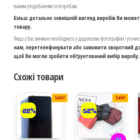
вашим уподобанням та потребам.
Більш детально зовнішній вигляд виробів Ви может
товару.
Якщо у Вас виникне необхідність у додаткових фотографіях і уточн
нам, перетелефонувати або замовити зворотний дзв
щоб Ви могли зробити обґрунтований вибір виробу.
Схожі товари
Sale!
Sale!
-22%
-52%
хіт