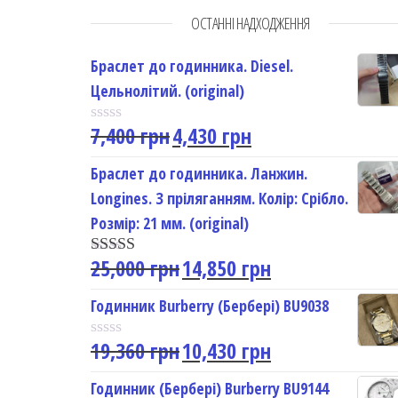
ОСТАННІ НАДХОДЖЕННЯ
Браслет до годинника. Diesel.
Цельнолітий. (original)
7,400
грн
4,430
грн
R
a
t
Браслет до годинника. Ланжин.
e
Longines. З пріляганням. Колір: Срібло.
d
0
Розмір: 21 мм. (original)
o
u
25,000
грн
14,850
грн
t
Rated
5.00
o
out of 5
f
Годинник Burberry (Бербері) BU9038
5
19,360
грн
10,430
грн
R
a
t
Годинник (Бербері) Burberry BU9144