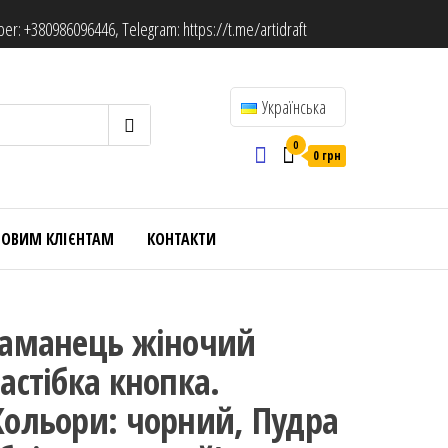
ber:
+380986096446
, Telegram:
https://t.me/artidraft
Українська
0
0 грн
ТОВИМ КЛІЄНТАМ
КОНТАКТИ
Гаманець жіночий
застібка кнопка.
Кольори: чорний, Пудра