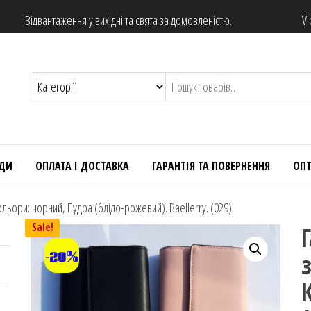
Відвантаження у вихідні та свята за домовленістю.
Vi
НДИ
ОПЛАТА І ДОСТАВКА
ГАРАНТІЯ ТА ПОВЕРНЕННЯ
ОП
ольори: чорний, Пудра (блідо-рожевий). Baellerry. (029)
Sale!
-20%