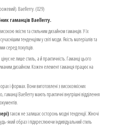
ожевий). Baellerry. (029)
ик гаманців Baellerry.
исокою якістю та стильним дизайном гаманців. У їх
сучаснішим тенденціям у світі моди. Якість матеріалів та
ими серед покупців.
 цінує не лише стиль, а й практичність. Гаманці цього
думаним дизайном. Кожен елемент гаманця працює на
льорах і формах. Вони виготовлені з високоякісних
ого, гаманці Baellerry мають практичні внутрішні відділення
документів.
лері)
також не залишає осторонь модні тенденції. Жіночі
удь-який образ і підкреслюючи індивідуальний стиль