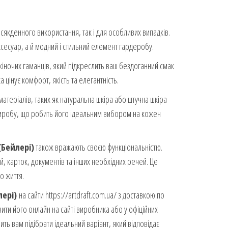
 повсякденного використання, так і для особливих випадків.
сесуар, а й модний і стильний елемент гардеробу.
жіночих гаманців, який підкреслить ваш бездоганний смак
а цінує комфорт, якість та елегантність.
матеріалів, таких як натуральна шкіра або штучна шкіра
ь виробу, що робить його ідеальним вибором на кожен
 (Бейлері)
також вражають своєю функціональністю.
, карток, документів та інших необхідних речей. Це
о життя.
лері)
на сайти https://artdraft.com.ua/ з доставкою по
и його онлайн на сайті виробника або у офіційних
ить вам підібрати ідеальний варіант, який відповідає