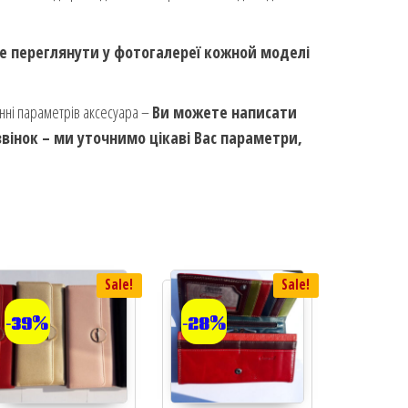
е переглянути у фотогалереї кожной моделі
енні параметрів аксесуара –
Ви можете написати
інок – ми уточнимо цікаві Вас параметри,
Sale!
Sale!
-39%
-28%