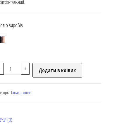
ризонтальний.
Колір виробів
-
+
Додати в кошик
тегорія:
Гаманці жіночі
УКИ (0)