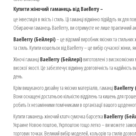
Купити жіночий гаманець від Baellerry –
це інвестиція в якість і стиль. Ці гаманці відмінно підійдуть як для
Обираючи гаманець Baellerry, ви отримуєте не лише практичний ак
Baellerry (Бейлері)
– це відомий виробник якісних та стильних 
та стиль. Купити кошельок від Baellerry – це вибір сучасної жінки, як
Жіночі гаманці
Baellerry (Бейлері)
виготовлені з високоякісних 
високої якості. Це забезпечує відмінну довговічність та надійніст
день.
Крім вишуканого дизайну та якісних матеріалів, гаманці
Baellerry
Вони оснащені достатньою кількістю відділень та кишень для грошей
робить їх незамінними помічниками в організації вашого щоденног
Купити гаманець жіночий клатч сумочка барсетка
Baellerry (Бей
Украине Новою поштою, Укрпоштою тощо легко – ви можете замовит
торгових точках. Великий вибір моделей, кольорів та стилів дозвол