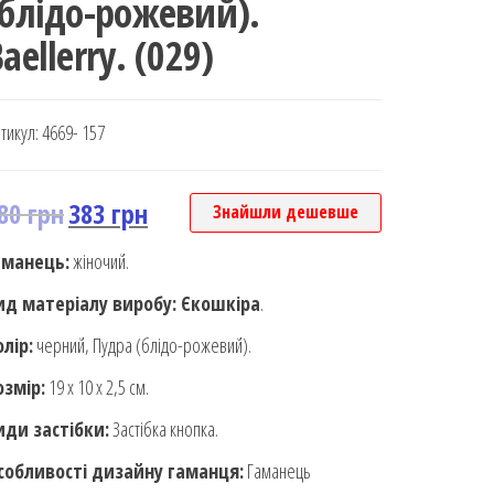
(блідо-рожевий).
aellerry. (029)
тикул:
4669- 157
80
грн
383
грн
Знайшли дешевше
аманець:
жіночий.
ид матеріалу виробу: Єкошкіра
.
олір:
черний, Пудра (блідо-рожевий).
озмір:
19 х 10 х 2,5 см.
иди застібки:
Застібка кнопка.
собливості дизайну гаманця:
Гаманець