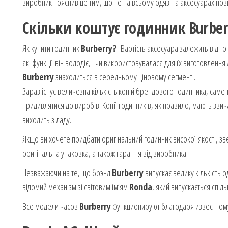
виробник пояснив це тим, що не на всьому одязі та аксесуарах пов
Скільки коштує годинник
Burber
Як купити годинник
Burberry?
Вартість аксесуара залежить від то
які функції він володіє, і чи використовувалася для їх виготовлен
Burberry
знаходиться в середньому ціновому сегменті.
Зараз існує величезна кількість копій брендового годинника, саме
придивлятися до виробів. Копії годинників, як правило, мають зви
виходить з ладу.
Якщо ви хочете придбати оригінальний годинник високої якості, зве
оригінальна упаковка, а також гарантія від виробника.
Незважаючи на те, що брэнд
Burberry
випускає велику кількість о
відомий механізм зі світовим ім’ям
Ronda
, який випускається спі
Все модели часов
Burberry
функционируют благодаря известном