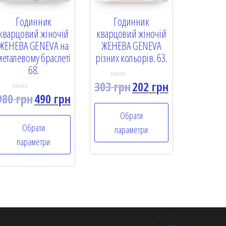
Годинник
Годинник
кварцовий жіночій
кварцовий жіночій
ЖЕНЕВА GENEVA на
ЖЕНЕВА GENEVA
металевому браслеті
різних кольорів. 63.
68.
303
грн
202
грн
R
a
980
грн
490
грн
R
t
a
e
t
Обрати
d
e
0
Обрати
d
параметри
o
0
u
параметри
o
t
u
o
t
f
o
5
f
5