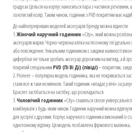
градусах Цельсія на корпус наноситься пара з частинок речовини, щ
золотистий колір. Таким чином, годинник з PVD покриттям має надій
До найпопулярніших моделей аксесуарів бренду можна віднести:
1.
Жіночий наручний годинник
«City», який можна розпізна
аксесуарів марки. Чорно-червона клітка на пісочному тлі ідеально 
або повсякденне. Унікальним годинником є завдяки наявності вікон
циферблат не тільки зробить аксесуар дорожчим на вигляд, а й зр
покритий спеціальним
PVD (Пі Ві Ді) (півіді)
– покриттям, завд
2. Pioneer – популярна модель годинника, яка не покривається зас
стали все ж таки незмінною. Такий годинник «впадає у вічі» за рах
Браслет застібається на застібку, що розкладається.
3.
Чоловічий годинник
«City» славиться своєю універсальніс
комбінувати з будь-яким чином. Годинник наручний можна вдягнути я
для зустрічі з друзями. Корпус наручного годинника виконаний із ст
однотонному відтінку. Ця модель позбавлена фірмового малюнка, щ