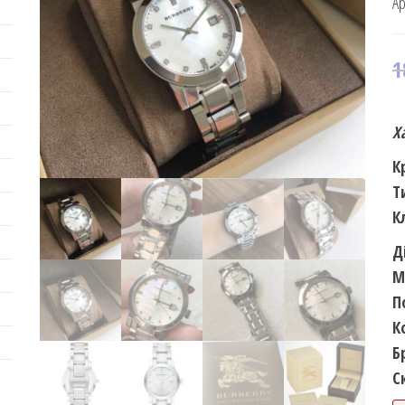
Ар
1
Х
К
Т
К
Д
М
П
К
Б
С