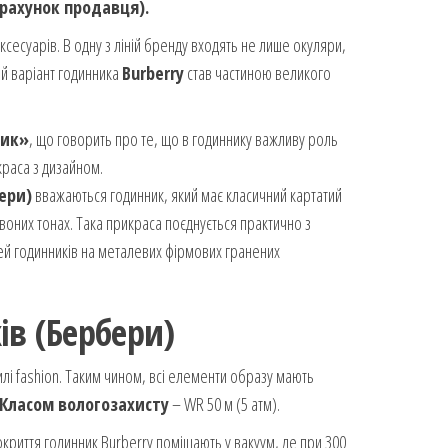
рахунок продавця).
сесуарів. В одну з ліній бренду входять не лише окуляри,
ий варіант годинника
Burberry
став частиною великого
ник»
, що говорить про те, що в годиннику важливу роль
 краса з дизайном.
бери)
вважаються годинник, який має класичний картатий
рвоних тонах. Така прикраса поєднується практично з
лей годинників на металевих фірмових гранених
ів (Бербери)
илі fashion. Таким чином, всі елементи образу мають
Класом вологозахисту
– WR 50 м (5 атм).
криття годинник Burberry поміщають у вакуум, де при 300