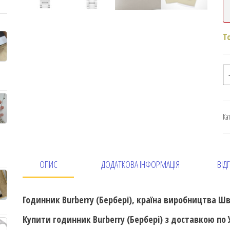
Т
Ка
ОПИС
ДОДАТКОВА ІНФОРМАЦІЯ
ВІДГ
Годинник Burberry (Бербері), країна виробництва Ш
Купити годинник Burberry (Бербері) з доставкою п