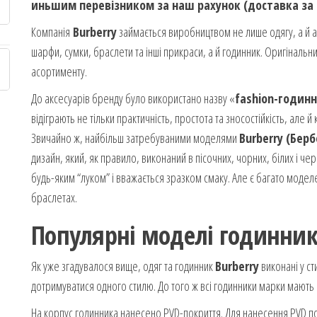
иньшим перевізником за наш рахунок (доставка за 
Компанія
Burberry
займається виробництвом не лише одягу, а й ак
шарфи, сумки, браслети та інші прикраси, а й годинник. Оригінальн
асортименту.
До аксесуарів бренду було використано назву «
fashion-годин
відіграють не тільки практичність, простота та зносостійкість, але й
Звичайно ж, найбільш затребуваними моделями
Burberry (Бер
дизайн, який, як правило, виконаний в пісочних, чорних, білих і че
будь-яким “луком” і вважається зразком смаку. Але є багато моде
браслетах.
Популярні моделі годинник
Як уже згадувалося вище, одяг та годинник
Burberry
виконані у ст
дотримуватися одного стилю. До того ж всі годинники марки мають
На корпус годинника нанесено PVD-покриття. Для нанесення PVD по