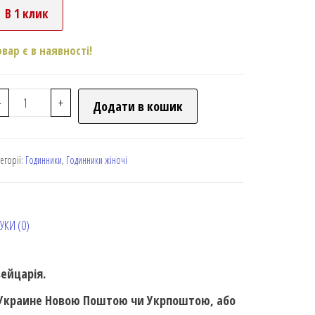
В 1 клик
овар є в наявності!
-
+
Додати в кошик
тегорії:
Годинники
,
Годинники жіночі
УКИ (0)
вейцарія.
о Украине Новою Поштою чи Укрпоштою, або