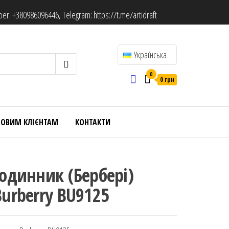
ber:
+380986096446
, Telegram:
https://t.me/artidraft
Українська
0
0 грн
ТОВИМ КЛІЄНТАМ
КОНТАКТИ
Годинник (Бербері)
Burberry BU9125