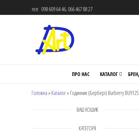
тел: 098 609 64 46, 066 467 88 27
ПРО НАС
КАТАЛОГ
БРЕ
Головна
»
Каталог
»
Годинник (Бербері) Burberry BU9125
ВАШ КОШИК
КАТЕГОРІЇ