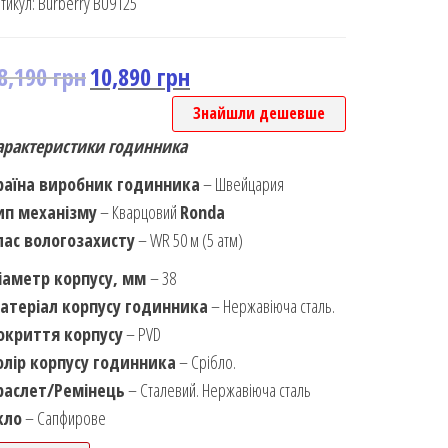
тикул:
Burberry BU9125
8,190
грн
10,890
грн
Знайшли дешевше
арактеристики годинника
раїна виробник годинника
– Швейцария
ип механізму
– Кварцовий
Ronda
лас вологозахисту
– WR 50 м (5 атм)
іаметр корпусу, мм
– 38
атеріал корпусу годинника
– Нержавіюча сталь.
окриття корпусу
– PVD
олір корпусу годинника
– Срібло.
раслет/Ремінець
– Сталевий. Нержавіюча сталь
кло
– Сапфирове