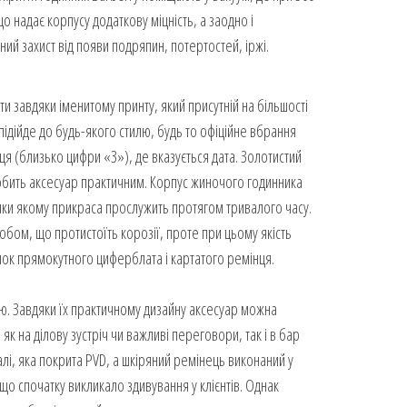
о надає корпусу додаткову міцність, а заодно і
ний захист від появи подряпин, потертостей, іржі.
ти завдяки іменитому принту, який присутній на більшості
підійде до будь-якого стилю, будь то офіційне вбрання
ця (близько цифри «3»), де вказується дата. Золотистий
обить аксесуар практичним. Корпус жиночого годинника
яки якому прикраса прослужить протягом тривалого часу.
обом, що протистоїть корозії, проте при цьому якість
унок прямокутного циферблата і картатого ремінця.
тю. Завдяки їх практичному дизайну аксесуар можна
к на ділову зустріч чи важливі переговори, так і в бар
алі, яка покрита PVD, а шкіряний ремінець виконаний у
о спочатку викликало здивування у клієнтів. Однак