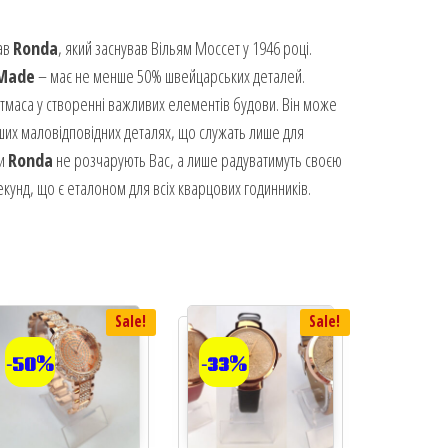
тав
Ronda
, який заснував Вільям Моссет у 1946 році.
 Made
– має не менше 50% швейцарських деталей.
тмаса у створенні важливих елементів будови. Він може
інших маловідповідних деталях, що служать лише для
ми
Ronda
не розчарують Вас, а лише радуватимуть своєю
екунд, що є еталоном для всіх кварцових годинників.
Sale!
Sale!
-50%
-33%