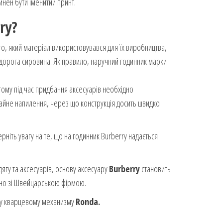
инен бути іменитий принт.
ry
?
го, який матеріал використовувався для їх виробництва,
ня дорога сировина. Як правило, наручний годинник марки
 тому під час придбання аксесуарів необхідно
чайне напилення, через що конструкція досить швидко
рніть увагу на те, що на годинник Burberry надається
дягу та аксесуарів, основу аксесуару
Burberry
становить
льно зі Швейцарською фірмою.
у кварцевому механизму
Ronda.