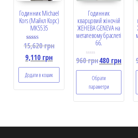
Годинник Michael
Годинник
Kors (Майкл Корс)
кварцовий жіночій
MK5535
ЖЕНЕВА GENEVA на
металевому браслеті
66.
15,620
грн
Rated
5.00
out of 5
9,110
грн
960
грн
480
грн
R
a
t
e
Додати в кошик
Обрати
d
0
параметри
o
u
t
o
f
5