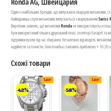
Ronda AG, Швейцария
Один із найбільших брендів, що випускають кварцові механізми, с
Найвідоміша серія механізмів випускається з маркуванням
Swiss
Виробник заявляє, що механізми
Ronda
не використовується плас
бути використаний тільки в друкованій платі, ізоляторі батареї та 
підтримки вузлів під час збирання. Незалежно від моделі, механіз
надійністю та точністю. Їхня похибка становить приблизно +-10-20 с
Схожі товари
Sale!
Sale!
-42%
-50%