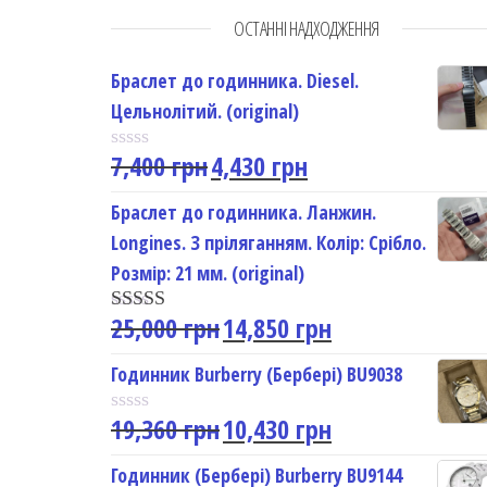
ОСТАННІ НАДХОДЖЕННЯ
Браслет до годинника. Diesel.
Цельнолітий. (original)
7,400
грн
4,430
грн
R
a
t
Браслет до годинника. Ланжин.
e
Longines. З пріляганням. Колір: Срібло.
d
0
Розмір: 21 мм. (original)
o
u
25,000
грн
14,850
грн
t
Rated
5.00
o
out of 5
f
Годинник Burberry (Бербері) BU9038
5
19,360
грн
10,430
грн
R
a
t
Годинник (Бербері) Burberry BU9144