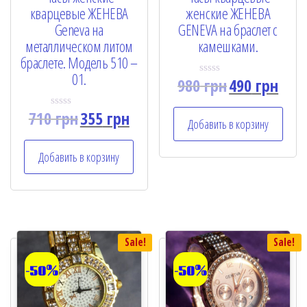
кварцевые ЖЕНЕВА
женские ЖЕНЕВА
Geneva на
GENEVA на браслет с
металлическом литом
камешками.
браслете. Модель 510 –
01.
980
грн
490
грн
R
a
t
710
грн
355
грн
e
R
Добавить в корзину
d
a
0
t
o
e
Добавить в корзину
u
d
t
0
o
o
f
u
5
t
o
f
5
Sale!
Sale!
-50%
-50%