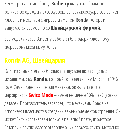
Несмотря на то, что бренд
Burberry
выпускает большое
количество одежды и аксессуаров, основу аксессуара составляет
известный механизм с мировым именем
Ronda
, который
выпускается совместно со
Швейцарской фирмой
.
Все модели часов Burberry работают благодаря известному
кварцевому механизму Ronda.
Ronda AG, Швейцария
Один из самых больших брендов, выпускающих кварцевые
механизмы, стал
Ronda
, который основал Уильям Моссет в 1946
году. Самая известная серия механизмов выпускается с
маркировкой
Swiss Made
– имеет не менее 50% швейцарских
деталей. Производитель заявляет, что механизмы Ronda не
используют пластмассу в создании важных элементов строения. Он
может быть использован только в печатной плате, изоляторе
батареи и других малосоответствующих деталях, служащих только