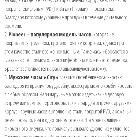
покрыт специальным PVD (Пи Ви Ди) (пивиди) – покрытием,
благодаря которому украшение прослужит в течение длительного
времени.
2.
Pioneer – популярная модель часов
, которая не
покрывается средством, противостоящим коррозии, однако при
этом качество стали все же неизменным. Такие часы «бросаются в
глаза» за счет прямоугольного циферблата и клетчатого ремешка.
Браслет застегивается на раскладывающуюся застежку.
3.
Мужские часы «City»
славятся своей универсальностью.
Благодаря их практичному дизайну, аксессуар можно комбинировать
с любым образом. Часы наручные можно надеть как на деловую
встречу или важные переговоры, так и в бар для встречи с друзьями.
Корпус наручных часов выполнен из стали, покрытой PVD, а кожаный
ремешок выполнен в однотонном оттенке. Эта модель лишена
фирменного рисунка, что поначалу вызывало удивление у клиентов.
Однако производитель объяснил это тем, что не на всей одежде и