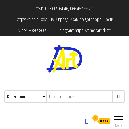
тел: 098 609 64 46, 066 467 88 27
Отгрузка по выходным и праздникам по договоренности.
Viber:
+380986096446
, Telegram:
https://t.me/artidraft
0
0 грн
Меню