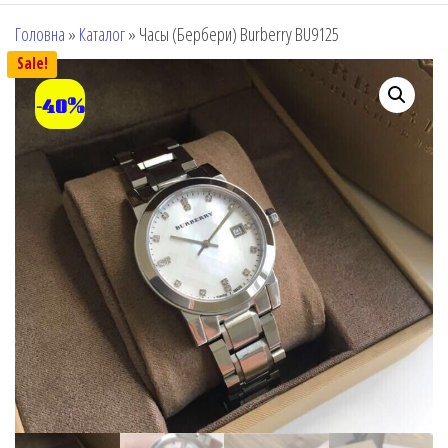
Головна
»
Каталог
»
Часы (Бербери) Burberry BU9125
Sale!
-40%