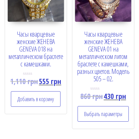
Часы кварцевые
Часы кварцевые
женские ЖЕНЕВА
женские ЖЕНЕВА
GENEVA 018 на
GENEVA 01 на
металлическом браслете
металлическом литом
с камешками.
браслете с камешками,
разных цветов. Модель
505 – 02.
1,110
грн
555
грн
R
a
t
860
грн
430
грн
e
R
Добавить в корзину
d
a
0
t
o
e
u
Выбрать параметры
d
t
0
o
o
f
u
5
t
o