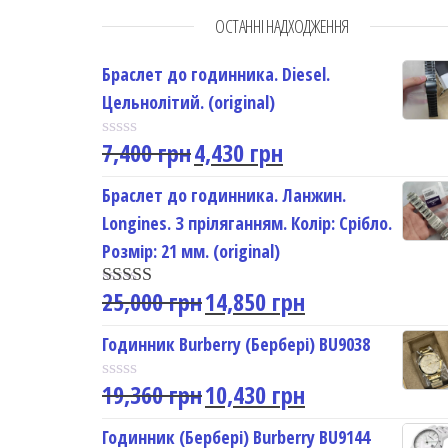
ОСТАННІ НАДХОДЖЕННЯ
Браслет до годинника. Diesel.
Цельнолітий. (original)
7,400
грн
4,430
грн
R
a
t
Браслет до годинника. Ланжин.
e
Longines. З пріляганням. Колір: Срібло.
d
0
Розмір: 21 мм. (original)
o
u
25,000
грн
14,850
грн
t
Rated
5.00
o
out of 5
f
Годинник Burberry (Бербері) BU9038
5
19,360
грн
10,430
грн
R
a
t
Годинник (Бербері) Burberry BU9144