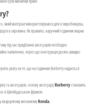
инен бути іменитий принт.
ry
?
го, який матеріал використовувався для їх виробництва,
ня дорога сировина. Як правило, наручний годинник марки
 тому під час придбання аксесуарів необхідно
чайне напилення, через що конструкція досить швидко
рніть увагу на те, що на годинник Burberry надається
дягу та аксесуарів, основу аксесуару
Burberry
становить
льно зі Швейцарською фірмою.
у кварцевому механизму
Ronda.