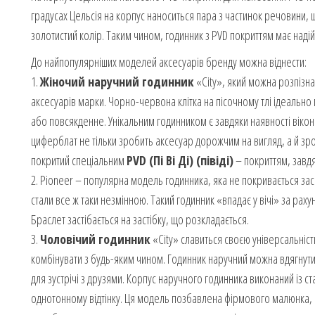
градусах Цельсія на корпус наноситься пара з частинок речовини, щ
золотистий колір. Таким чином, годинник з PVD покриттям має надій
До найпопулярніших моделей аксесуарів бренду можна віднести:
1.
Жіночий наручний годинник
«City», який можна розпізна
аксесуарів марки. Чорно-червона клітка на пісочному тлі ідеально 
або повсякденне. Унікальним годинником є завдяки наявності вікон
циферблат не тільки зробить аксесуар дорожчим на вигляд, а й зр
покритий спеціальним
PVD (Пі Ві Ді) (півіді)
– покриттям, завд
2. Pioneer – популярна модель годинника, яка не покривається зас
стали все ж таки незмінною. Такий годинник «впадає у вічі» за рах
Браслет застібається на застібку, що розкладається.
3.
Чоловічий годинник
«City» славиться своєю універсальніс
комбінувати з будь-яким чином. Годинник наручний можна вдягнути я
для зустрічі з друзями. Корпус наручного годинника виконаний із ст
однотонному відтінку. Ця модель позбавлена фірмового малюнка, щ