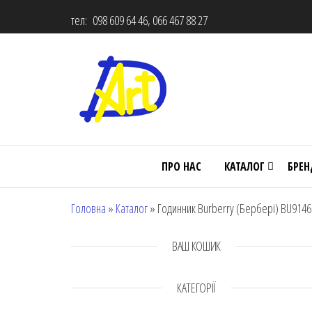
тел: 098 609 64 46, 066 467 88 27
ПРО НАС
КАТАЛОГ
БРЕ
Головна
»
Каталог
»
Годинник Burberry (Бербері) BU9146
ВАШ КОШИК
КАТЕГОРІЇ