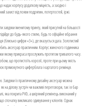
о надає корпусу додаткову міцність, а заодно і
ний захист від появи подряпин, потертостей, іржі.
ти завдяки іменитому принту, який присутній на більшості
підійде до будь-якого стилю, будь то офіційне вбрання
ця (близько цифри «3»), де вказується дата. Золотистий
обить аксесуар практичним. Корпус жиночого годинника
яки якому прикраса прослужить протягом тривалого часу.
обом, що протистоїть корозії, проте при цьому якість
унок прямокутного циферблата і картатого ремінця.
тю. Завдяки їх практичному дизайну аксесуар можна
к на ділову зустріч чи важливі переговори, так і в бар
алі, яка покрита PVD, а шкіряний ремінець виконаний у
о спочатку викликало здивування у клієнтів. Однак