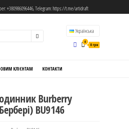
ber:
+380986096446
, Telegram:
https://t.me/artidraft
Українська
0
0 грн
ТОВИМ КЛІЄНТАМ
КОНТАКТИ
Годинник Burberry
(Бербері) BU9146