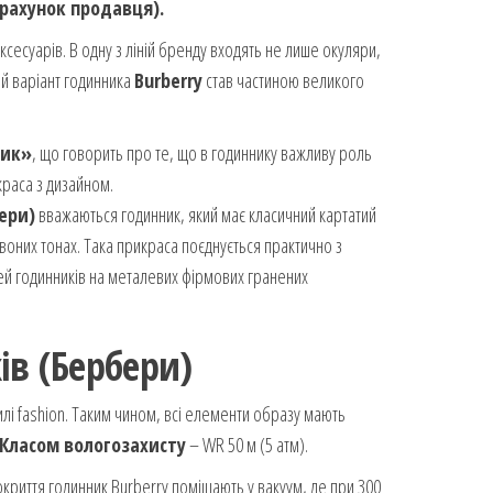
рахунок продавця).
сесуарів. В одну з ліній бренду входять не лише окуляри,
ий варіант годинника
Burberry
став частиною великого
ник»
, що говорить про те, що в годиннику важливу роль
 краса з дизайном.
бери)
вважаються годинник, який має класичний картатий
рвоних тонах. Така прикраса поєднується практично з
лей годинників на металевих фірмових гранених
ів (Бербери)
илі fashion. Таким чином, всі елементи образу мають
Класом вологозахисту
– WR 50 м (5 атм).
криття годинник Burberry поміщають у вакуум, де при 300