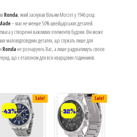
тав
Ronda
, який заснував Вільям Моссет у 1946 році.
 Made
– має не менше 50% швейцарських деталей.
тмаса у створенні важливих елементів будови. Він може
інших маловідповідних деталях, що служать лише для
ми
Ronda
не розчарують Вас, а лише радуватимуть своєю
екунд, що є еталоном для всіх кварцових годинників.
Sale!
Sale!
-43%
-32%