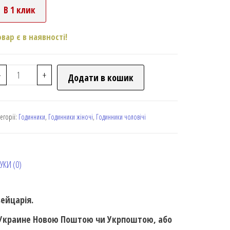
В 1 клик
овар є в наявності!
-
+
Додати в кошик
тегорії:
Годинники
,
Годинники жіночі
,
Годинники чоловічі
УКИ (0)
вейцарія.
о Украине Новою Поштою чи Укрпоштою, або