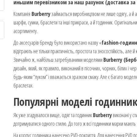
иньшим перевізником за наш рахунок (доставка за 
Компанія
Burberry
займається виробництвом не лише одягу, а й ак
шарфи, сумки, браслети та інші прикраси, а й годинник. Оригінальн
асортименту.
До аксесуарів бренду було використано назву «
fashion-годин
відіграють не тільки практичність, простота та зносостійкість, але й
Звичайно ж, найбільш затребуваними моделями
Burberry (Бер
дизайн, який, як правило, виконаний в пісочних, чорних, білих і че
будь-яким “луком” і вважається зразком смаку. Але є багато моде
браслетах.
Популярні моделі годинник
Як уже згадувалося вище, одяг та годинник
Burberry
виконані у ст
дотримуватися одного стилю. До того ж всі годинники марки мають
На корпус годинника нанесено PVD-покриття. Для нанесення PVD по