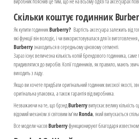
виробник пояснив це тим, що не на всьому одязі та аксесуарах пов
Скільки коштує годинник
Burber
Як купити годинник
Burberry?
Вартість аксесуара залежить від то
які функції він володіє, і чи використовувалася для їх виготовлен
Burberry
знаходиться в середньому ціновому сегменті.
Зараз існує величезна кількість копій брендового годинника, саме
придивлятися до виробів. Копії годинників, як правило, мають зви
виходить з ладу.
Якщо ви хочете придбати оригінальний годинник високої якості, зве
оригінальна упаковка, а також гарантія від виробника.
Незважаючи на те, що брэнд
Burberry
випускає велику кількість о
відомий механізм зі світовим ім’ям
Ronda
, який випускається спі
Все модели часов
Burberry
функционируют благодаря известном