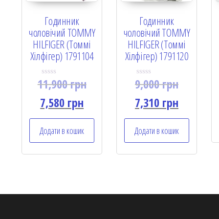
Годинник
Годинник
чоловічий TOMMY
чоловічий TOMMY
HILFIGER (Томмі
HILFIGER (Томмі
Хілфігер) 1791104
Хілфігер) 1791120
11,900
грн
9,000
грн
R
R
a
a
t
t
7,580
грн
7,310
грн
e
e
d
d
0
0
o
o
Додати в кошик
Додати в кошик
u
u
t
t
o
o
f
f
5
5