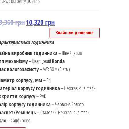
тикул:
Burberry BU9146
9,360
грн
10,320
грн
Знайшли дешевше
арактеристики годинника
раїна виробник годинника
– Швейцария
ип механізму
– Кварцовий
Ronda
лас вологозахисту
– WR 50 м (5 атм)
іаметр корпусу, мм
– 34
атеріал корпусу годинника
– Нержавіюча сталь.
окриття корпусу
– PVD
олір корпусу годинника
– Червоне Золото.
раслет/Ремінець
– Сталевий. Нержавіюча сталь
кло
– Сапфирове