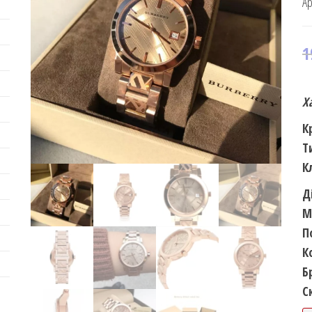
Ар
1
Х
К
Т
К
Д
М
П
К
Б
С