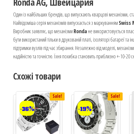
Ronda AG, Швейцария
Один із найбільших брендів, що випускають кварцові механізми, с
Найвідоміша серія механізмів випускається з маркуванням
Swiss
Виробник заявляє, що механізми
Ronda
не використовується плас
бути використаний тільки в друкованій платі, ізоляторі батареї та 
підтримки вузлів під час збирання. Незалежно від моделі, механіз
надійністю та точністю. Їхня похибка становить приблизно +-10-20 с
Схожі товари
Sale!
Sale!
-36%
-19%