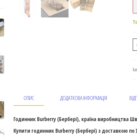
Т
Ка
ОПИС
ДОДАТКОВА ІНФОРМАЦІЯ
ВІДГ
Годинник Burberry (Бербері), країна виробництва Ш
Купити годинник Burberry (Бербері) з доставкою п