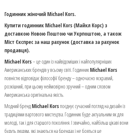
Годинник жіночий Michael Kors.
Купити годинник Michael Kors (Майкл Корс) з
доставкою Новою Поштою чи Укрпоштою, а також
Міст Єкспрес за наш рахунок (доставка за рахунок
продавця).
Michael Kors
– це один із найвідоміших і найпопулярніших
Американських брендів у всьому світі. Годинник
Michael Kors
повністю відповідає філософії бренду – одночасно яскравий,
розкішний, при цьому неймовірно зручний – одним словом
Американська оригінальна якість.
Модний бренд
Michael Kors
поєднує сучасний погляд на дизайн із
традиціями вартового мистецтва. Годинник буде актуальним як для
молоді, так і для старшого покоління. І звичайно, найбільш цікаві вони
будуть людям, які знаються на брендах і не бояться це