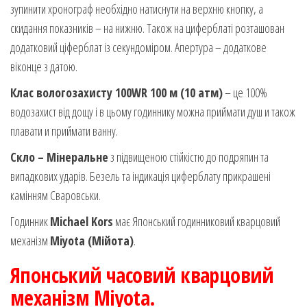
зупинити хронограф необхідно натиснути на верхню кнопку, а
скидання показників – на нижню. Також на циферблаті розташован
додатковий ціферблат із секундоміром. Апертура – додаткове
віконце з датою.
Клас вологозахисту 100WR 100 м (10 атм)
– це 100%
водозахист від дощу і в цьому годиннику можна приймати душ и також
плавати и приймати ванну.
Скло – Мінеральне
з підвищеною стійкістю до подряпин та
випадкових ударів. Безель та індикація циферблату прикрашені
камінням Сваровськи.
Годинник
Michael Kors
має Японський годинниковий кварцовий
механізм
Miyota (Мійота)
.
Японський часовий кварцовий
механізм Miyota.