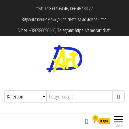
тел: 098 609 64 46, 066 467 88 27
Відвантаження у вихідні та свята за домовленістю.
Viber:
+380986096446
, Telegram:
https://t.me/artidraft
0
0 грн
Menu