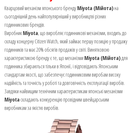
Кварцовий механізм японського бренду
Miyota (Мійота)
на
сьогоднішній день найпопулярніший у виробництві різних
годинникових брендів.
Виробник
Miyota
, що виробляє годинникові механізми, входить до
складу концерну Citizen Watch, який займає першу позицію у продажу
годинників та має 20% обсягів продажів у світі. Винятковою
характеристикою бренду є те, що механізми
Miyota (Мійота)
для
годинника збираються тільки в Японії, і відповідають Японським
стандартам якості, що забезпечує годинниковим виробам високу
надійність та точність у роботі та довговічність експлуатації виробів.
Завдяки найвищим технічним характеристикам японські механізми
Miyota
складають конкуренцію провідним швейцарським
виробникам за якістю виробів.
Video
Player