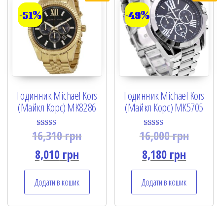
-51%
-49%
Годинник Michael Kors
Годинник Michael Kors
(Майкл Корс) MK8286
(Майкл Корс) MK5705
16,310
грн
16,000
грн
Rated
Rated
5.00
5.00
out of 5
out of 5
8,010
грн
8,180
грн
Додати в кошик
Додати в кошик