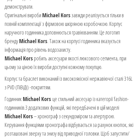
демонструвати.
Оригінальні вироби
Michael Kors
завжди реалізується тільки в
повній комплектації з фірмовою шкіряною коробочкою. Корпус
наручного годинника доповнюється гравіюванням. Це логотип
бренду
Michael Kors
. Також на корпусі годинника вказується
інформація про рівень водозахисту.
Michael Kors
робить аксесуари якості люксового сегмента, при
цьому за ціною їх вироби доступні кожному покупцю.
Корпус та браслет виконаний із високоякісної нержавіючої сталі 316L
з PVD (ПіВіДі) -покриттям.
Годинник
Michael Kors
це стильний аксесуар із категорії fashion-
годинників.З додаткових функцій, які передбачені в цій моделі
Michael Kors
– хронограф з секундоміром та апертурою.
Керування функціями хронографа відбувається за рахунок кнопок, які
розташовані зверху та знизу від приводної головки. Щоб запустити/