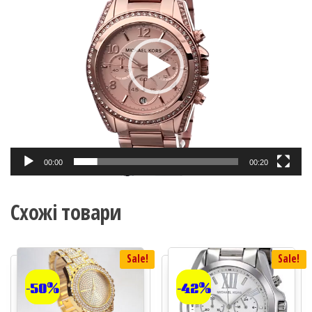
00:00
00:20
Схожі товари
Sale!
Sale!
-50%
-42%