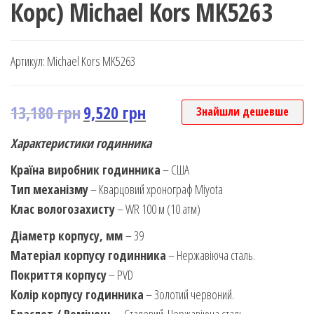
Корс) Michael Kors MK5263
Артикул:
Michael Kors MK5263
13,180
грн
9,520
грн
Знайшли дешевше
Характеристики годинника
Країна виробник годинника
– США
Тип механізму
– Кварцовий хронограф Miyota
Клас вологозахисту
– WR 100 м (10 атм)
Діаметр корпусу, мм
– 39
Матеріал корпусу годинника
– Нержавіюча сталь.
Покриття корпусу
– PVD
Колір корпусу годинника
– Золотий червоний.
Браслет / Ремінець
– Сталевий. Нержавіюча сталь