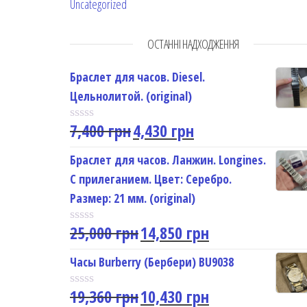
Uncategorized
ОСТАННІ НАДХОДЖЕННЯ
Браслет для часов. Diesel.
Цельнолитой. (original)
7,400
грн
4,430
грн
R
a
t
Браслет для часов. Ланжин. Longines.
e
С прилеганием. Цвет: Серебро.
d
0
Размер: 21 мм. (original)
o
u
25,000
грн
14,850
грн
t
R
o
a
f
t
Часы Burberry (Бербери) BU9038
5
e
d
19,360
грн
10,430
грн
0
R
o