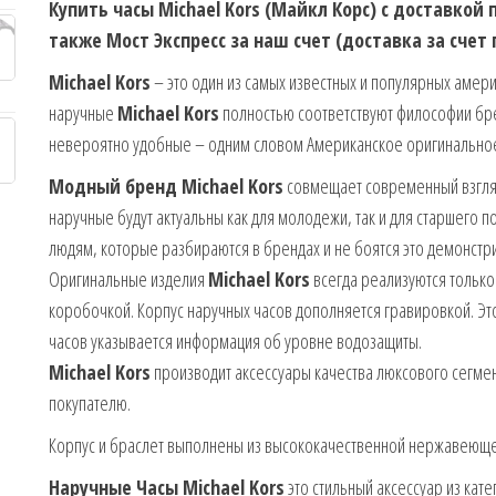
Купить часы Michael Kors (Майкл Корс) с доставкой
также Мост Экспресс за наш счет (доставка за счет
Michael Kors
– это один из самых известных и популярных амер
наручные
Michael Kors
полностью соответствуют философии бр
невероятно удобные – одним словом Американское оригинальное
Модный бренд Michael Kors
совмещает современный взгляд 
наручные будут актуальны как для молодежи, так и для старшего 
людям, которые разбираются в брендах и не боятся это демонстр
Оригинальные изделия
Michael Kors
всегда реализуются только
коробочкой. Корпус наручных часов дополняется гравировкой. Эт
часов указывается информация об уровне водозащиты.
Michael Kors
производит аксессуары качества люксового сегмен
покупателю.
Корпус и браслет выполнены из высококачественной нержавеющей
Наручные Часы Michael Kors
это стильный аксессуар из кате