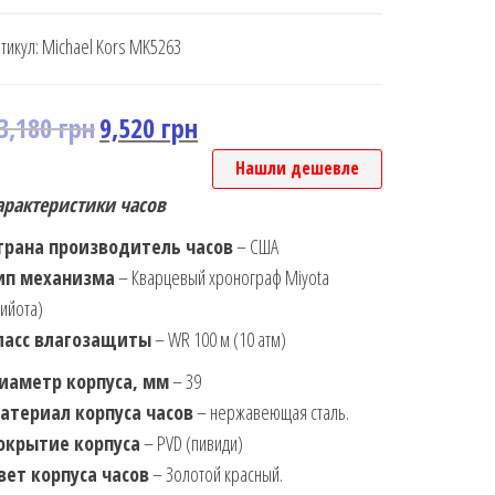
тикул:
Michael Kors MK5263
3,180
грн
9,520
грн
Нашли дешевле
арактеристики часов
трана производитель часов
– США
ип механизма
– Кварцевый хронограф Miyota
ийота)
ласс влагозащиты
– WR 100 м (10 атм)
иаметр корпуса, мм
– 39
атериал корпуса часов
– нержавеющая сталь.
окрытие корпуса
– PVD (пивиди)
вет корпуса часов
– Золотой красный.