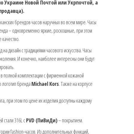
 по Украине Новой Почтой или Укрпочтой, а
 продавца).
иканских брендов часов наручных во всем мире. Часы
енда – одновременно яркие, роскошные, при этом
 качество.
на дизайн с традициями часового искусства. Часы
поколения. И конечно, наиболее интересны они будут
ировать.
 в полной комплектации с фирменной кожаной
о логотип бренда
Michael Kors
. Также на корпусе
та, при этом по цене их изделия доступны каждому
 стали 316L с
PVD (ПиВиДи)
– покрытием.
гории fashion-часов. Из дополнительных функций,