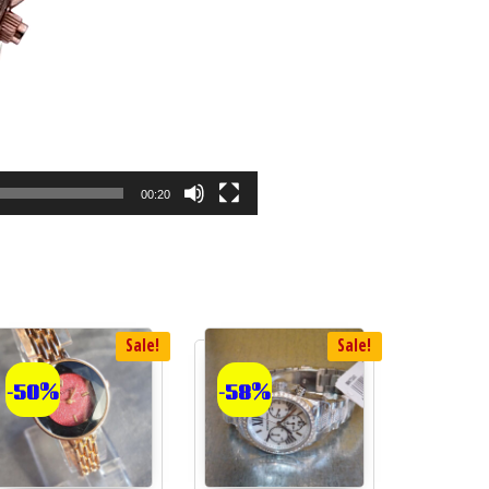
00:20
Sale!
Sale!
-50%
-58%