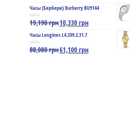
a
u
t
Часы (Бербери) Burberry BU9144
t
e
o
d
f
19,190
грн
10,330
грн
0
R
5
o
a
u
t
Часы Longines L4.209.2.31.7
t
e
o
d
f
88,080
грн
61,100
грн
0
R
5
o
a
u
t
t
e
o
d
f
0
5
o
u
t
o
f
5