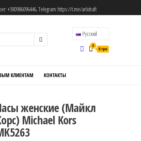
ber:
+380986096446
, Telegram:
https://t.me/artidraft
Русский
0
0 грн
ВЫМ КЛИЕНТАМ
КОНТАКТЫ
Часы женские (Майкл
Корс) Michael Kors
MK5263