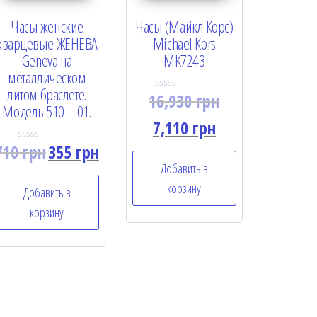
Часы женские
Часы (Майкл Корс)
кварцевые ЖЕНЕВА
Michael Kors
Geneva на
MK7243
металлическом
литом браслете.
16,930
грн
R
Модель 510 – 01.
a
t
7,110
грн
e
d
710
грн
355
грн
R
0
a
o
Добавить в
t
u
e
t
корзину
Добавить в
d
o
0
f
корзину
o
5
u
t
o
f
5