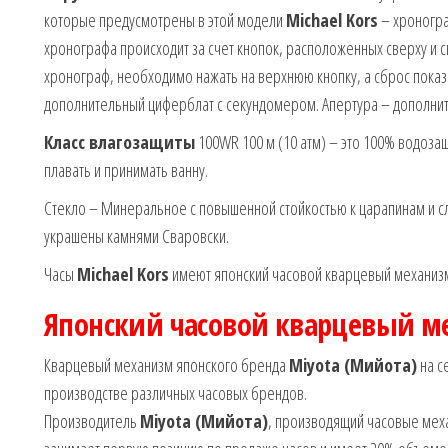
которые предусмотрены в этой модели
Michael Kors
– хроногра
хронографа происходит за счет кнопок, расположенных сверху и с
хронограф, необходимо нажать на верхнюю кнопку, а сброс пока
дополнительный циферблат с секундомером. Апертура – дополнит
Класс влагозащиты
100WR 100 м (10 атм) – это 100% водозащ
плавать и принимать ванну.
Стекло – Минеральное с повышенной стойкостью к царапинам и с
украшены камнями Сваровски.
Часы
Michael Kors
имеют японский часовой кварцевый механи
Японский часовой кварцевый м
Кварцевый механизм японского бренда
Miyota (Мийота)
на с
производстве различных часовых брендов.
Производитель
Miyota (Мийота)
, производящий часовые механ