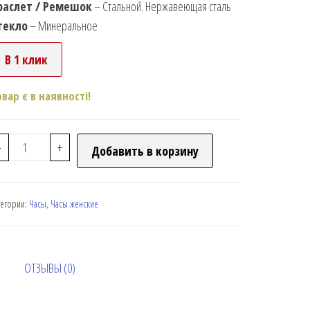
раслет / Ремешок
– Стальной. Нержавеющая сталь
текло
– Минеральное
В 1 клик
овар є в наявності!
-
+
Добавить в корзину
тегории:
Часы
,
Часы женские
ОТЗЫВЫ (0)