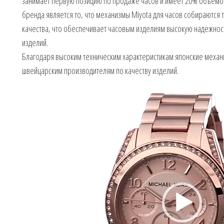
занимает первую позицию по продаже часов и имеет 20% объемо
бренда является то, что механизмы Miyota для часов собираются 
качества, что обеспечивает часовым изделиям высокую надежност
изделий.
Благодаря высоким техническим характеристикам японские меха
швейцарским производителям по качеству изделий.
Видеоплеер