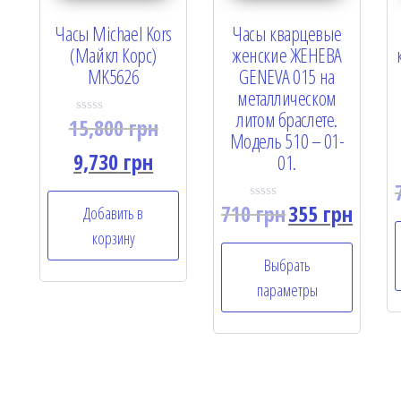
Часы Michael Kors
Часы кварцевые
(Майкл Корс)
женские ЖЕНЕВА
MK5626
GENEVA 015 на
металлическом
литом браслете.
15,800
грн
R
Модель 510 – 01-
a
t
9,730
грн
01.
e
d
0
o
710
грн
355
грн
Добавить в
R
u
a
t
корзину
t
o
e
f
Выбрать
d
5
0
параметры
o
u
t
o
f
5