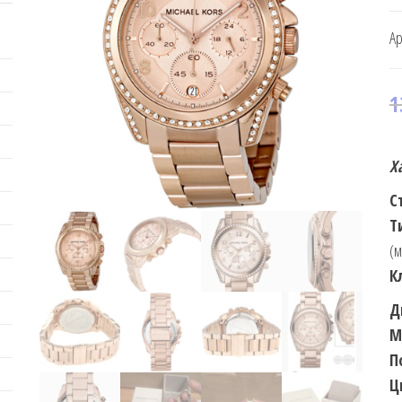
Ар
1
Х
С
Т
(м
К
Д
М
П
Ц