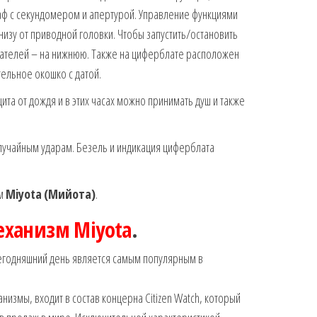
ф с секундомером и апертурой. Управление функциями
низу от приводной головки. Чтобы запустить/остановить
зателей – на нижнюю. Также на циферблате расположен
ельное окошко с датой.
ита от дождя и в этих часах можно принимать душ и также
лучайным ударам. Безель и индикация циферблата
зм
Miyota
(Мийота)
.
еханизм Miyota
.
егодняшний день является самым популярным в
измы, входит в состав концерна Citizen Watch, который