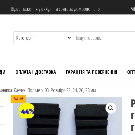
Відвантаження у вихідні та свята за домовленістю.
Vi
НДИ
ОПЛАТА І ДОСТАВКА
ГАРАНТІЯ ТА ПОВЕРНЕННЯ
ОП
нника. Каучук. Полімер. 03. Розміри 22, 24, 26, 28 мм.
Sale!
-44%