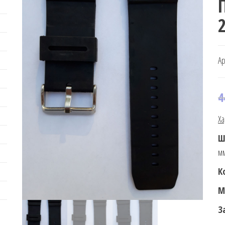
Ар
4
Ха
Ш
мм
К
М
З