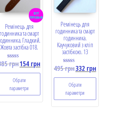
хіт
продаж
Ремінець для
Ремінець для
годинника та смарт
годинника та смарт
годинника.
годинника. Гладкий.
Каучуковий з кліп
Жовта застібка 018.
застібкою. 13
385
грн
154
грн
Rated
495
грн
332
грн
5.00
Rated
out of 5
5.00
out of 5
Обрати
Обрати
параметри
параметри