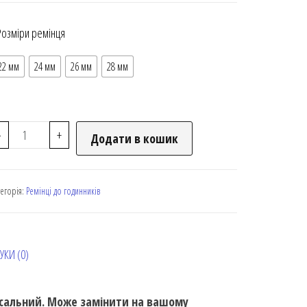
Розміри ремінця
22 мм
24 мм
26 мм
28 мм
-
+
Додати в кошик
тегорія:
Ремінці до годинників
УКИ (0)
рсальний. Може замінити на вашому