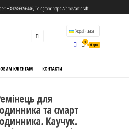
ber:
+380986096446
, Telegram:
https://t.me/artidraft
Українська
0
0 грн
ТОВИМ КЛІЄНТАМ
КОНТАКТИ
Ремінець для
годинника та смарт
годинника. Каучук.