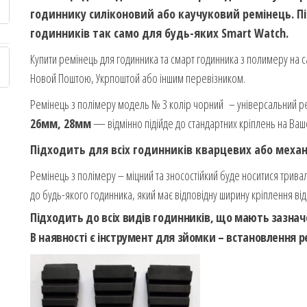
годиннику силіконовий або каучуковий ремінець. П
годинників так само для будь-яких Smart Watch.
Купити ремінець для годинника та смарт годинника з полимеру на са
Новой Поштою, Укрпоштой або іншим перевізником.
Ремінець з полімеру модель № 3 колір чорний – універсальний р
26мм, 28мм
— відмінно підійде до стандартних кріплень на Ваш
Підходить для всіх годинників кварцевих або механ
Ремінець з полімеру – міцний та зносостійкий буде носитися тривал
до будь-якого годинника, який має відповідну ширину кріплення ві
Підходить до всіх видів годинників, що мають зазначе
В наявності є інструмент для зйомки – встановлення 