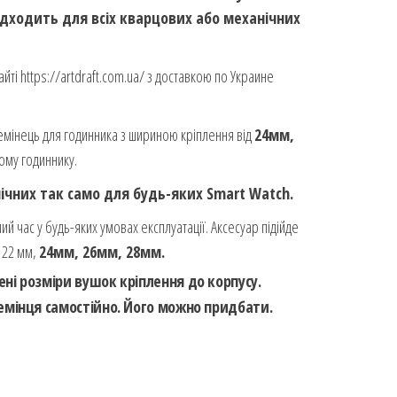
ідходить для всіх кварцових або механічних
йті https://artdraft.com.ua/ з доставкою по Украине
емінець для годинника з шириною кріплення від
24мм,
ому годиннику.
ічних так само для будь-яких Smart Watch.
ий час у будь-яких умовах експлуатації. Аксесуар підійде
д 22 мм,
24мм, 26мм, 28мм.
ні розміри вушок кріплення до корпусу.
ремінця самостійно. Його можно придбати.