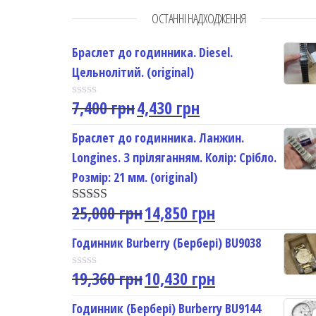
ОСТАННІ НАДХОДЖЕННЯ
Браслет до годинника. Diesel.
Цельнолітий. (original)
7,400
грн
4,430
грн
R
a
t
Браслет до годинника. Ланжин.
e
Longines. З пріляганням. Колір: Срібло.
d
0
Розмір: 21 мм. (original)
o
u
25,000
грн
14,850
грн
t
Rated
5.00
o
out of 5
f
Годинник Burberry (Бербері) BU9038
5
19,360
грн
10,430
грн
R
a
t
Годинник (Бербері) Burberry BU9144