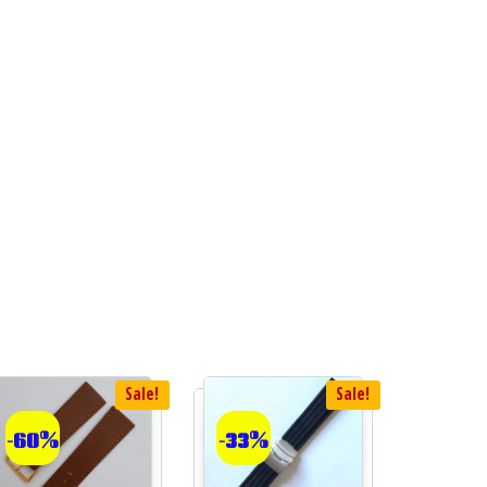
Sale!
Sale!
-60%
-33%