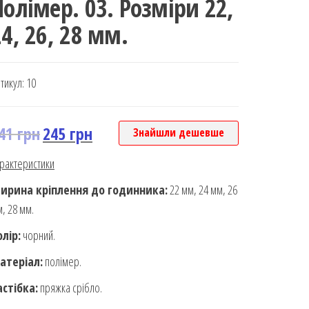
Полімер. 03. Розміри 22,
24, 26, 28 мм.
тикул:
10
41
грн
245
грн
Знайшли дешевше
рактеристики
ирина кріплення до годинника:
22 мм, 24 мм, 26
, 28 мм.
олір:
чорний.
атеріал:
полімер.
астібка:
пряжка срібло.