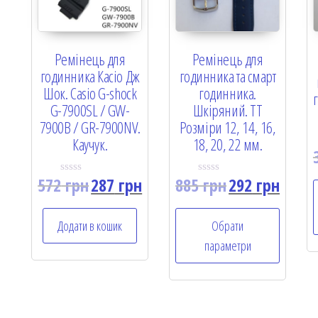
Ремінець для
Ремінець для
годинника Касіо Дж
годинника та смарт
Шок. Casio G-shock
годинника.
G-7900SL / GW-
Шкіряний. ТТ
7900B / GR-7900NV.
Розміри 12, 14, 16,
Каучук.
18, 20, 22 мм.
572
грн
287
грн
885
грн
292
грн
R
R
a
a
t
t
e
e
Додати в кошик
Обрати
d
d
0
0
параметри
o
o
u
u
t
t
o
o
f
f
5
5