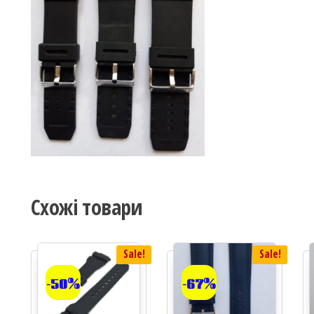
Схожі товари
Sale!
Sale!
-50%
-67%