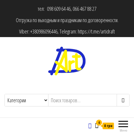
тел: 098 609 64 46, 066 467 88 27
Отгрузка по выходным и праздникам по договоренности.
Viber:
+380986096446
, Telegram:
https://t.me/artidraft
0
0 грн
Меню