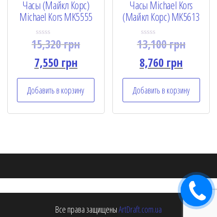
Часы (Майкл Корс)
Часы Michael Kors
Michael Kors MK5555
(Майкл Корс) MK5613
15,320
грн
13,100
грн
R
R
a
a
t
t
7,550
грн
8,760
грн
e
e
d
d
0
0
o
o
Добавить в корзину
Добавить в корзину
u
u
t
t
o
o
f
f
5
5
Заказать
звонок
Все права защищены
ArtDraft.com.ua