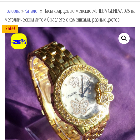
Головна
»
Каталог
»
Часы кварцевые женские ЖЕНЕВА GENEVA 025 на
металлическом литом браслете с камешками, разных цветов.
Sale!
-26%