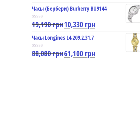
a
u
t
Часы (Бербери) Burberry BU9144
t
e
o
d
f
19,190
грн
10,330
грн
0
R
5
o
a
u
t
Часы Longines L4.209.2.31.7
t
e
o
d
f
88,080
грн
61,100
грн
0
R
5
o
a
u
t
t
e
o
d
f
0
5
o
u
t
o
f
5