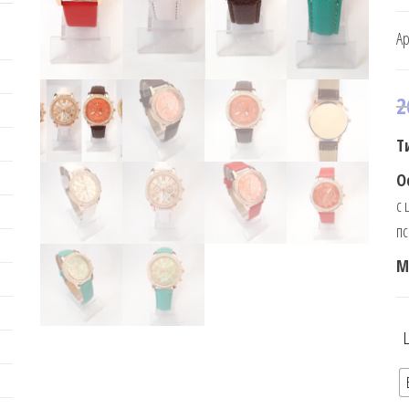
Ар
2
Т
О
с 
п
М