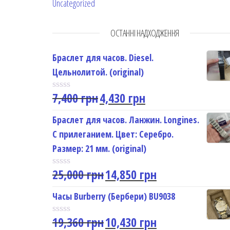
Uncategorized
ОСТАННІ НАДХОДЖЕННЯ
Браслет для часов. Diesel.
Цельнолитой. (original)
7,400
грн
4,430
грн
R
a
t
Браслет для часов. Ланжин. Longines.
e
С прилеганием. Цвет: Серебро.
d
0
Размер: 21 мм. (original)
o
u
25,000
грн
14,850
грн
t
R
o
a
f
t
Часы Burberry (Бербери) BU9038
5
e
d
19,360
грн
10,430
грн
0
R
o