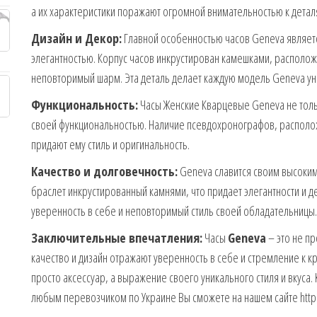
а их характеристики поражают огромной внимательностью к детал
Дизайн и Декор:
Главной особенностью часов Geneva являет
элегантностью. Корпус часов инкрустирован камешками, располо
неповторимый шарм. Эта деталь делает каждую модель Geneva ун
Функциональность:
Часы Женские Кварцевые Geneva не толь
своей функциональностью. Наличие псевдохронографов, располож
придают ему стиль и оригинальность.
Качество и долговечность:
Geneva славится своим высоким
браслет инкрустированный камнями, что придает элегантности и д
уверенность в себе и неповторимый стиль своей обладательницы.
Заключительные впечатления:
Часы
Geneva
– это не пр
качество и дизайн отражают уверенность в себе и стремление к к
просто аксессуар, а выражение своего уникального стиля и вкуса.
любым перевозчиком по Украине Вы сможете на нашем сайте https: