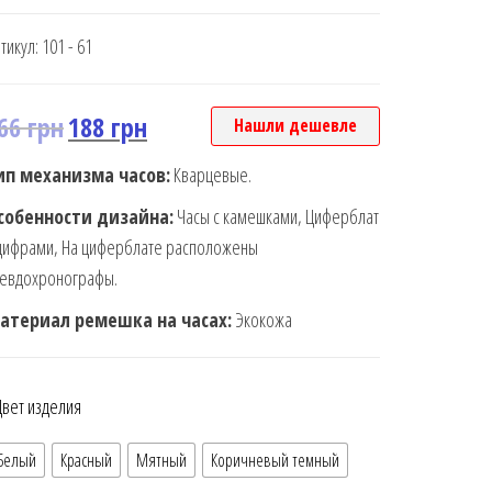
тикул:
101 - 61
66
грн
188
грн
Нашли дешевле
ип механизма часов:
Кварцевые.
собенности дизайна:
Часы с камешками, Циферблат
цифрами, На циферблате расположены
севдохронографы.
атериал ремешка на часах:
Экокожа
Цвет изделия
Белый
Красный
Мятный
Коричневый темный