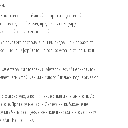
ям.
ся их оригинальный дизайн, поражающий своей
женными вдоль безеля, придавая аксессуару
икальной и привлекательной.
ко привлекают своим внешним видом, но и поражают
енных на циферблате, не только украшают часы, но и
 качеством изготовления. Металлический цельнолитой
елает часы устойчивыми к износу. Эти часы подчеркивают
осто аксессуар, а воплощение стиля и элегантности. Их
расоте. При покупке часов Geneva вы выбираете не
 Купить Часы кварцевые женские и заказать его доставку
//artdraft.com.ua/.