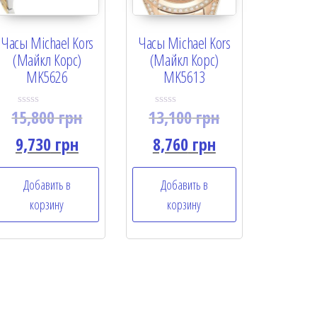
Часы Michael Kors
Часы Michael Kors
(Майкл Корс)
(Майкл Корс)
MK5626
MK5613
15,800
грн
13,100
грн
R
R
a
a
t
t
9,730
грн
8,760
грн
e
e
d
d
0
0
o
o
Добавить в
Добавить в
u
u
t
t
корзину
корзину
o
o
f
f
5
5