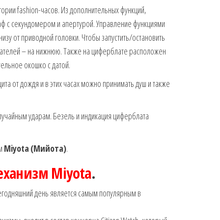
гории fashion-часов. Из дополнительных функций,
ф с секундомером и апертурой. Управление функциями
низу от приводной головки. Чтобы запустить/остановить
зателей – на нижнюю. Также на циферблате расположен
ельное окошко с датой.
ита от дождя и в этих часах можно принимать душ и также
лучайным ударам. Безель и индикация циферблата
зм
Miyota
(Мийота)
.
еханизм Miyota
.
егодняшний день является самым популярным в