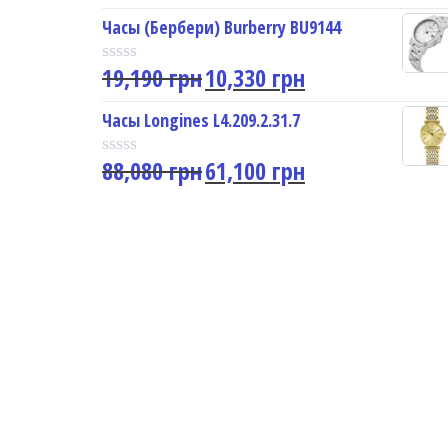
a
u
t
Часы (Бербери) Burberry BU9144
t
e
o
d
f
19,190
грн
10,330
грн
0
R
5
o
a
u
t
Часы Longines L4.209.2.31.7
t
e
o
d
f
88,080
грн
61,100
грн
0
R
5
o
a
u
t
t
e
o
d
f
0
5
o
u
t
o
f
5