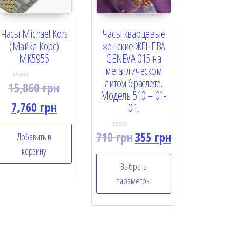
Часы Michael Kors
Часы кварцевые
(Майкл Корс)
женские ЖЕНЕВА
MK5955
GENEVA 015 на
металлическом
литом браслете.
15,860
грн
R
Модель 510 – 01-
a
t
7,760
грн
01.
e
d
0
o
710
грн
355
грн
Добавить в
R
u
a
t
корзину
t
o
e
f
Выбрать
d
5
0
параметры
o
u
t
o
f
5