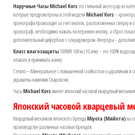
Наручные Часы Michael Kors
это стильный аксессуар из кате
которые предусмотрены в этой модели
Michael Kors
– хроногра
хронографа происходит за счет кнопок, расположенных сверху и с
хронограф, необходимо нажать на верхнюю кнопку, а сброс пока
дополнительный циферблат с секундомером. Апертура – дополнит
Класс влагозащиты
100WR 100 м (10 атм) – это 100% водозащ
плавать и принимать ванну.
Стекло – Минеральное с повышенной стойкостью к царапинам и с
украшены камнями Сваровски.
Часы
Michael Kors
имеют японский часовой кварцевый механи
Японский часовой кварцевый м
Кварцевый механизм японского бренда
Miyota (Мийота)
на с
производстве различных часовых брендов.