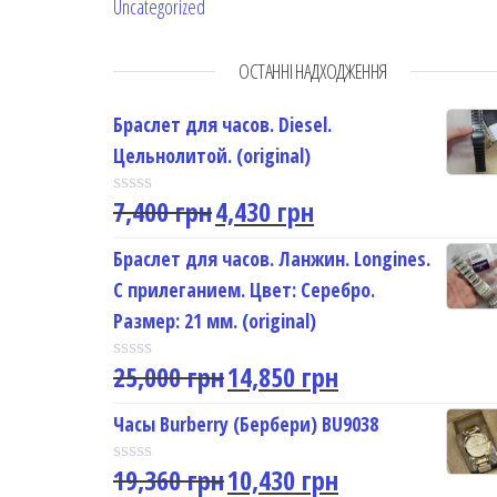
Uncategorized
ОСТАННІ НАДХОДЖЕННЯ
Браслет для часов. Diesel.
Цельнолитой. (original)
7,400
грн
4,430
грн
R
a
t
Браслет для часов. Ланжин. Longines.
e
С прилеганием. Цвет: Серебро.
d
0
Размер: 21 мм. (original)
o
u
25,000
грн
14,850
грн
t
R
o
a
f
t
Часы Burberry (Бербери) BU9038
5
e
d
19,360
грн
10,430
грн
0
R
o