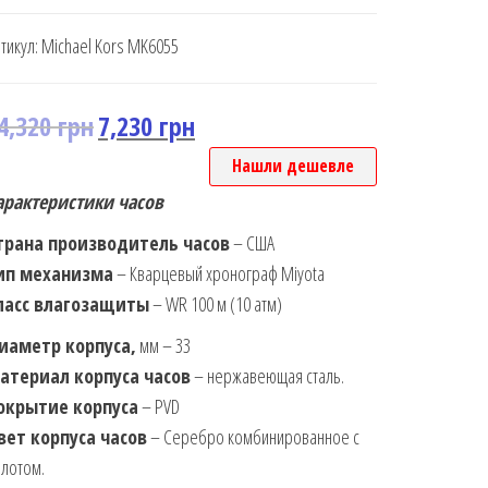
тикул:
Michael Kors MK6055
4,320
грн
7,230
грн
Нашли дешевле
арактеристики часов
трана производитель часов
– США
ип механизма
– Кварцевый хронограф Miyota
ласс влагозащиты
– WR 100 м (10 атм)
иаметр корпуса,
мм – 33
атериал корпуса часов
– нержавеющая сталь.
окрытие корпуса
– PVD
вет корпуса часов
– Серебро комбинированное с
лотом.