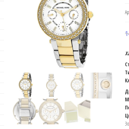
Ар
1
Х
С
Т
К
Д
М
П
Ц
Зо