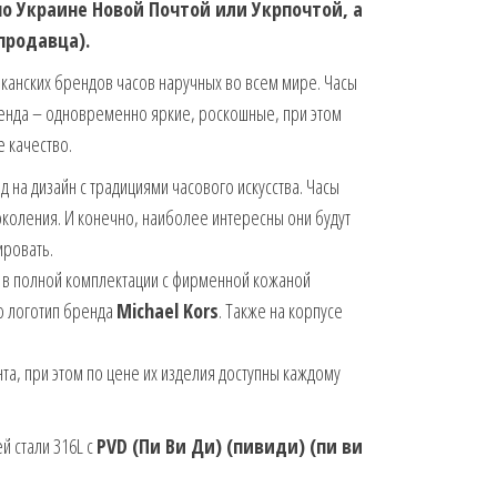
 по Украине Новой Почтой или Укрпочтой, а
 продавца).
иканских брендов часов наручных во всем мире. Часы
енда – одновременно яркие, роскошные, при этом
 качество.
на дизайн с традициями часового искусства. Часы
поколения. И конечно, наиболее интересны они будут
ировать.
 в полной комплектации с фирменной кожаной
о логотип бренда
Michael Kors
. Также на корпусе
та, при этом по цене их изделия доступны каждому
 стали 316L с
PVD (Пи Ви Ди) (пивиди) (пи ви