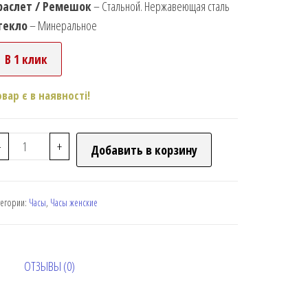
раслет / Ремешок
– Стальной. Нержавеющая сталь
текло
– Минеральное
В 1 клик
овар є в наявності!
-
+
Добавить в корзину
тегории:
Часы
,
Часы женские
ОТЗЫВЫ (0)