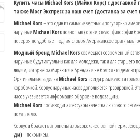
Купить часы Michael Kors (Майкл Корс) с доставкой
также Мост Экспресс за наш счет (доставка за счет
Michael Kors
– это один из самых известных и популярных амер
наручные
Michael Kors
полностью соответствуют философии бр
невероятно удобные – одним словом Американское оригинальное
Модный бренд Michael Kors
совмещает современный взгляд 
наручные будут актуальны как для молодежи, так и для старшего 
людям, которые разбираются в брендах и не боятся это демонстр
Оригинальные изделия
Michael Kors
всегда реализуются только
коробочкой. Корпус наручных часов дополняется гравировкой. Эт
часов указывается информация об уровне водозащиты.
Michael Kors
производит аксессуары качества люксового сегмен
покупателю.
Корпус и браслет выполнены из высококачественной нержавеющей
ди)
– покрытием.