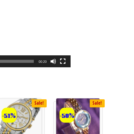
00:20
Sale!
Sale!
-51%
-50%