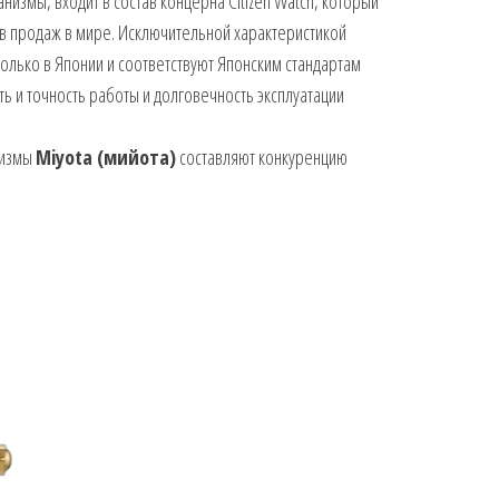
измы, входит в состав концерна Citizen Watch, который
в продаж в мире. Исключительной характеристикой
только в Японии и соответствуют Японским стандартам
ь и точность работы и долговечность эксплуатации
низмы
Miyota (мийота)
составляют конкуренцию