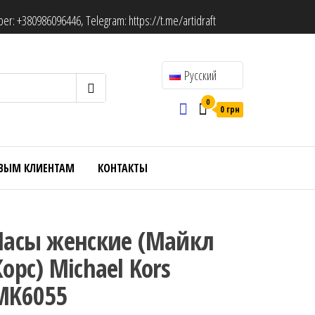
ber:
+380986096446
, Telegram:
https://t.me/artidraft
Русский
0
0 грн
ВЫМ КЛИЕНТАМ
КОНТАКТЫ
Часы женские (Майкл
Корс) Michael Kors
MK6055