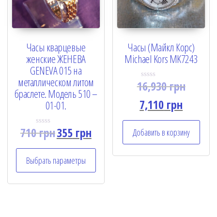
Часы кварцевые
Часы (Майкл Корс)
женские ЖЕНЕВА
Michael Kors MK7243
GENEVA 015 на
металлическом литом
16,930
грн
R
браслете. Модель 510 –
a
t
7,110
грн
01-01.
e
d
0
o
710
грн
355
грн
Добавить в корзину
R
u
a
t
t
o
e
f
Выбрать параметры
d
5
0
o
u
t
o
f
5