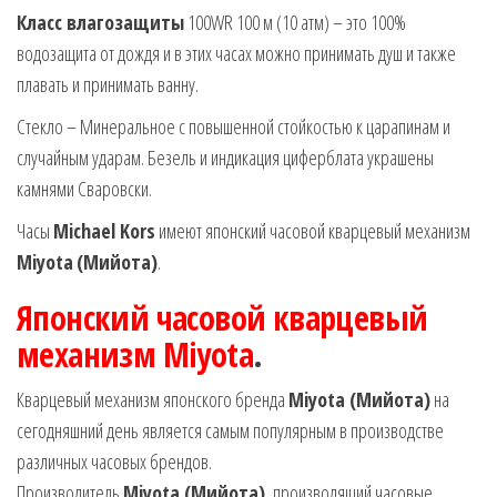
Класс влагозащиты
100WR 100 м (10 атм) – это 100%
водозащита от дождя и в этих часах можно принимать душ и также
плавать и принимать ванну.
Стекло – Минеральное с повышенной стойкостью к царапинам и
случайным ударам. Безель и индикация циферблата украшены
камнями Сваровски.
Часы
Michael Kors
имеют японский часовой кварцевый механизм
Miyota
(Мийота)
.
Японский часовой кварцевый
механизм Miyota
.
Кварцевый механизм японского бренда
Miyota (Мийота)
на
сегодняшний день является самым популярным в производстве
различных часовых брендов.
Производитель
Miyota (Мийота)
, производящий часовые