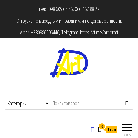
тел: 098 609 64 46, 066 467 88 27
Отгрузка по выходным и праздникам по договоренности.
Viber:
+380986096446
, Telegram:
https://t.me/artidraft
0
0 грн
Меню