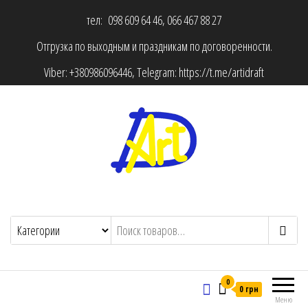
тел: 098 609 64 46, 066 467 88 27
Отгрузка по выходным и праздникам по договоренности.
Viber:
+380986096446
, Telegram:
https://t.me/artidraft
0
0 грн
Меню