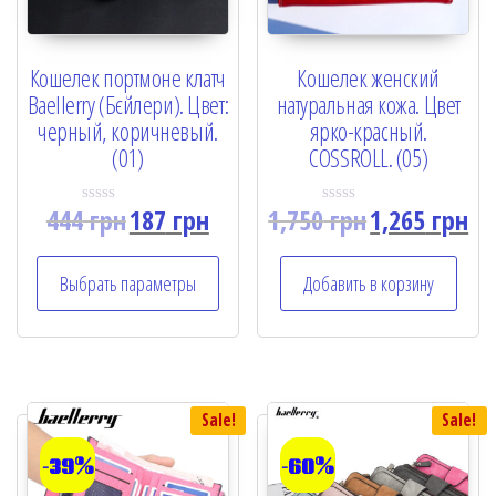
Кошелек портмоне клатч
Кошелек женский
Baellerry (Бєйлери). Цвет:
натуральная кожа. Цвет
черный, коричневый.
ярко-красный.
(01)
COSSROLL. (05)
444
грн
187
грн
1,750
грн
1,265
грн
R
R
a
a
t
t
e
e
Выбрать параметры
Добавить в корзину
d
d
0
0
o
o
u
u
t
t
o
o
f
f
5
5
Sale!
Sale!
-39%
-60%