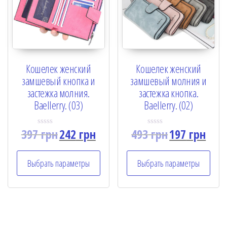
Кошелек женский
Кошелек женский
замшевый кнопка и
замшевый молния и
застежка молния.
застежка кнопка.
Baellerry. (03)
Baellerry. (02)
397
грн
242
грн
493
грн
197
грн
R
R
a
a
t
t
e
e
Выбрать параметры
Выбрать параметры
d
d
0
0
o
o
u
u
t
t
o
o
f
f
5
5