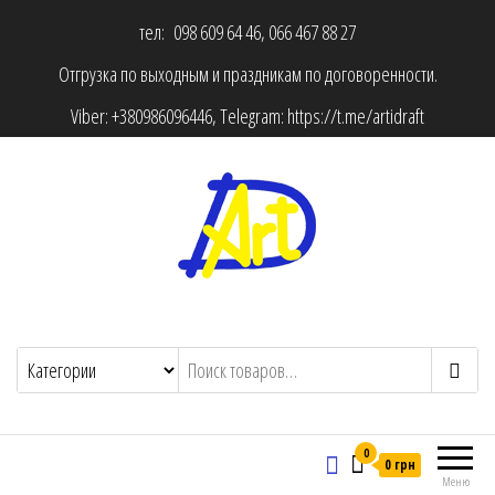
тел: 098 609 64 46, 066 467 88 27
Отгрузка по выходным и праздникам по договоренности.
Viber:
+380986096446
, Telegram:
https://t.me/artidraft
0
0 грн
Меню