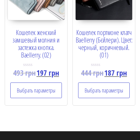
Кошелек женский
Кошелек портмоне клатч
замшевый молния и
Baellerry (Бєйлери). Цвет:
застежка кнопка.
черный, коричневый.
Baellerry. (02)
(01)
493
грн
197
грн
444
грн
187
грн
R
R
a
a
t
t
e
e
Выбрать параметры
Выбрать параметры
d
d
0
0
o
o
u
u
t
t
o
o
f
f
5
5