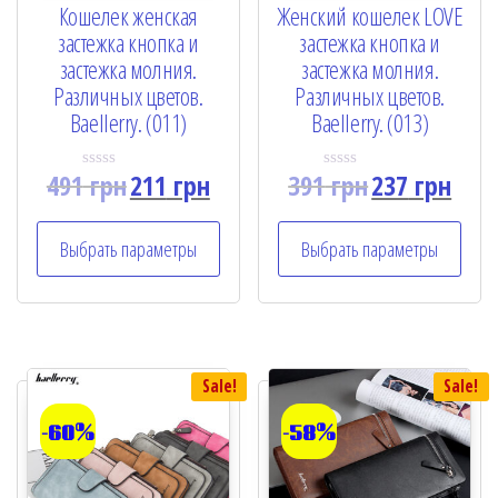
Кошелек женская
Женский кошелек LOVE
застежка кнопка и
застежка кнопка и
застежка молния.
застежка молния.
Различных цветов.
Различных цветов.
Baellerry. (011)
Baellerry. (013)
491
грн
211
грн
391
грн
237
грн
R
R
a
a
t
t
e
e
Выбрать параметры
Выбрать параметры
d
d
0
0
o
o
u
u
t
t
o
o
f
f
5
5
Sale!
Sale!
-60%
-58%