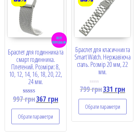
-63%
-59%
хіт
продаж
Браслет для класичних та
Браслет для годинника та
Smart Watch. Нержавіюча
смарт годинника.
сталь. Розмір 20 мм, 22
Плетений. Розміри: 8,
мм.
10, 12, 14, 16, 18, 20, 22,
24 мм.
799
грн
331
грн
R
a
997
грн
367
грн
t
Rated
e
5.00
Обрати параметри
d
out of 5
0
Обрати параметри
o
u
t
o
f