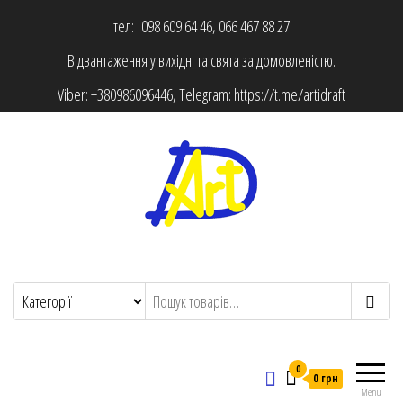
тел: 098 609 64 46, 066 467 88 27
Відвантаження у вихідні та свята за домовленістю.
Viber:
+380986096446
, Telegram:
https://t.me/artidraft
0
0 грн
Menu