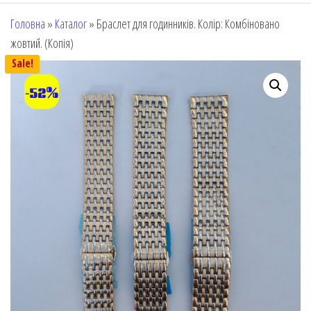
Головна
»
Каталог
»
Браслет для годинників. Колір: Комбіновано
жовтий. (Копія)
Sale!
-52%