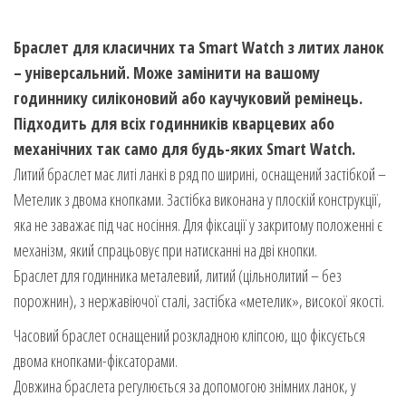
Браслет для класичних та Smart Watch з литих ланок
– універсальний. Може замінити на вашому
годиннику силіконовий або каучуковий ремінець.
Підходить для всіх годинників кварцевих або
механічних так само для будь-яких Smart Watch.
Литий браслет має литі ланкі в ряд по ширині, оснащений застібкой –
Метелик з двома кнопками. Застібка виконана у плоскій конструкції,
яка не заважає під час носіння. Для фіксації у закритому положенні є
механізм, який спрацьовує при натисканні на дві кнопки.
Браслет для годинника металевий, литий (цільнолитий – без
порожнин), з нержавіючої сталі, застібка «метелик», високої якості.
Часовий браслет оснащений розкладною кліпсою, що фіксується
двома кнопками-фіксаторами.
Довжина браслета регулюється за допомогою знімних ланок, у