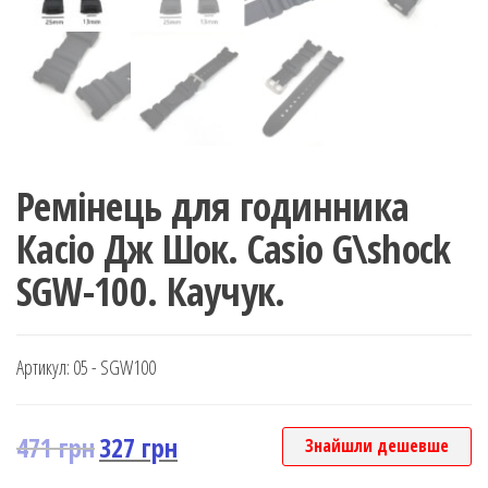
Ремінець для годинника
Касіо Дж Шок. Casio G\shock
SGW-100. Каучук.
Артикул:
05 - SGW100
471
грн
327
грн
Знайшли дешевше