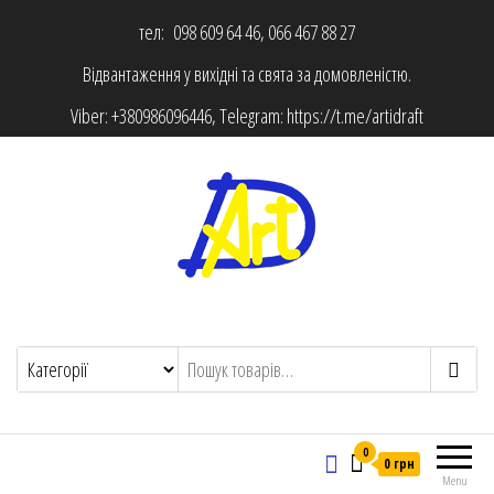
тел: 098 609 64 46, 066 467 88 27
Відвантаження у вихідні та свята за домовленістю.
Viber:
+380986096446
, Telegram:
https://t.me/artidraft
0
0 грн
Menu