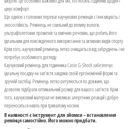
шкірою. Це особливо важливо для тих, хто носить годинник щодня і
цінує комфорт.
Ще однією з головних переваг каучукових ремінців є їхня міцність і
зносостійкість. Ремінець не схильний до впливу вологи,
ультрафіолетових променів та хімічних речовин, що робить його
ідеальним для повсякденного використання та активних видів спорту.
Крім того, каучуковий ремінець легко очищається від забруднень і не
потребує особливого догляду.
Каучуковий ремінець для годинника Casio G-Shock забезпечує
ідеальну посадку на зап’ястя завдяки своїй ергономічній формі та
зручній застібці. Ремінець легко регулюється по довжині, що
дозволяє підібрати оптимальний розмір для вашого зап’ястя. Крім
того, каучуковий матеріал не викликає алергічних реакцій і добре
переноситься навіть при тривалому носінні.
В наявності є інструмент для зйомки – встановлення
ремінця самостійно. Його можно придбати.