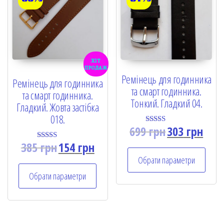
хіт
продаж
Ремінець для годинника
Ремінець для годинника
та смарт годинника.
та смарт годинника.
Тонкий. Гладкий 04.
Гладкий. Жовта застібка
018.
699
грн
303
грн
Rated
5.00
385
грн
154
грн
out of 5
Rated
5.00
Обрати параметри
out of 5
Обрати параметри