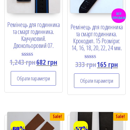
хіт
продаж
Ремінець для годинника
Ремінець для годинника
та смарт годинника.
та смарт годинника.
Каучуковий.
Крокодил. 15 Розміри:
Двокольоровий 07.
14, 16, 18, 20, 22, 24 мм.
1,243
грн
682
грн
Rated
333
грн
165
грн
Rated
5.00
5.00
out of 5
out of 5
Обрати параметри
Обрати параметри
Sale!
Sale!
-60%
-57%