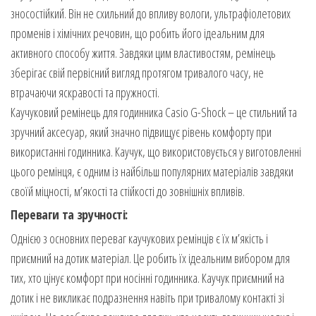
зносостійкий. Він не схильний до впливу вологи, ультрафіолетових
променів і хімічних речовин, що робить його ідеальним для
активного способу життя. Завдяки цим властивостям, ремінець
зберігає свій первісний вигляд протягом тривалого часу, не
втрачаючи яскравості та пружності.
Каучуковий ремінець для годинника Casio G-Shock – це стильний та
зручний аксесуар, який значно підвищує рівень комфорту при
використанні годинника. Каучук, що використовується у виготовленні
цього ремінця, є одним із найбільш популярних матеріалів завдяки
своїй міцності, м’якості та стійкості до зовнішніх впливів.
Переваги та зручності:
Однією з основних переваг каучукових ремінців є їх м’якість і
приємний на дотик матеріал. Це робить їх ідеальним вибором для
тих, хто цінує комфорт при носінні годинника. Каучук приємний на
дотик і не викликає подразнення навіть при тривалому контакті зі