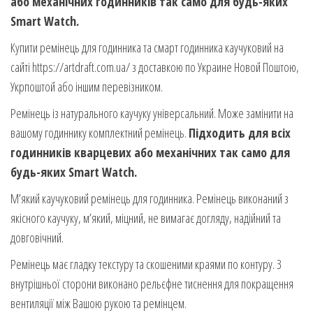
або механічних годинників так само для будь-яких
Smart Watch.
Купити ремінець для годинника та смарт годинника каучуковий на
сайті https://artdraft.com.ua/ з доставкою по Украине Новой Поштою,
Укрпоштой або іншим перевізником.
Ремінець із натурального каучуку універсальний. Може замінити на
вашому годиннику комплектний ремінець.
Підходить для всіх
годинників кварцевих або механічних так само для
будь-яких Smart Watch.
М’який каучуковий ремінець для годинника. Ремінець виконаний з
якісного каучуку, м’який, міцний, не вимагає догляду, надійний та
довговічний.
Ремінець має гладку текстуру та скошеними краями по контуру. З
внутрішньої сторони виконано рельєфне тиснення для покращення
вентиляції між Вашою рукою та ремінцем.