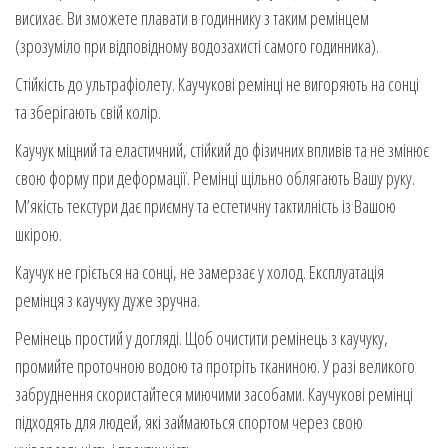
висихає. Ви зможете плавати в годиннику з таким ремінцем
(зрозуміло при відповідному водозахисті самого годинника).
Стійкість до ультрафіолету. Каучукові ремінці не вигоряють на сонці
та зберігають свій колір.
Каучук міцний та еластичний, стійкий до фізичних впливів та не змінює
свою форму при деформації. Ремінці щільно облягають Вашу руку.
М’якість текстури дає приємну та естетичну тактилність із Вашою
шкірою.
Каучук не гріється на сонці, не замерзає у холод. Експлуатація
ремінця з каучуку дуже зручна.
Ремінець простий у догляді. Щоб очистити ремінець з каучуку,
промийте проточною водою та протріть тканиною. У разі великого
забруднення скористайтеся миючими засобами. Каучукові ремінці
підходять для людей, які займаються спортом через свою