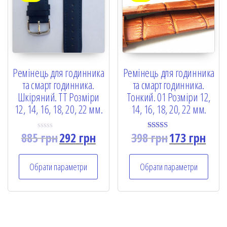
Ремінець для годинника
Ремінець для годинника
та смарт годинника.
та смарт годинника.
Шкіряний. ТТ Розміри
Тонкий. 01 Розміри 12,
12, 14, 16, 18, 20, 22 мм.
14, 16, 18, 20, 22 мм.
885
грн
292
грн
398
грн
173
грн
R
Rated
a
5.00
t
out of 5
e
Обрати параметри
Обрати параметри
d
0
o
u
t
o
f
5