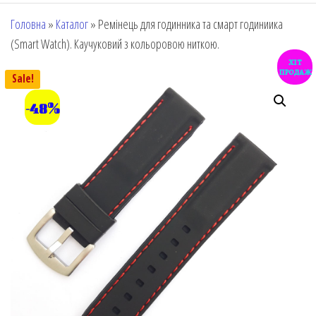
Головна
»
Каталог
»
Ремінець для годинника та смарт годиниика
(Smart Watch). Каучуковий з кольоровою ниткою.
хіт
продаж
Sale!
-48%