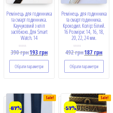
Ремінець для годинника
Ремінець для годинника
та смарт годинника.
та смарт годинника.
Каучуковий з кліп
Крокодил. Колір: білий.
застібкою. Для Smart
16 Розміри: 14, 16, 18,
Watch. 14
20, 22, 24 мм.
390
грн
193
грн
492
грн
187
грн
R
R
a
a
t
t
e
e
Обрати параметри
Обрати параметри
d
d
0
0
o
o
u
u
t
t
o
o
f
f
5
5
Sale!
Sale!
-67%
-57%