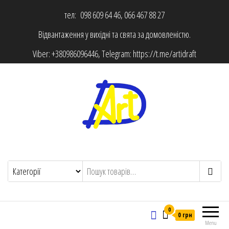
тел: 098 609 64 46, 066 467 88 27
Відвантаження у вихідні та свята за домовленістю.
Viber:
+380986096446
, Telegram:
https://t.me/artidraft
0
0 грн
Menu