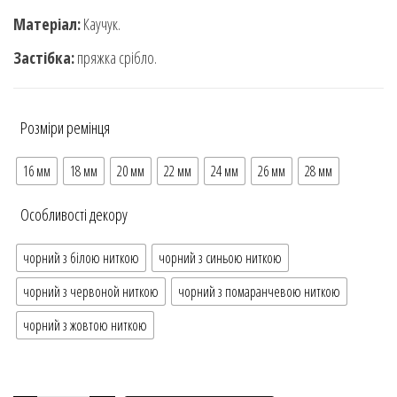
Матеріал:
Каучук.
Застібка:
пряжка срібло.
Розміри ремінця
16 мм
18 мм
20 мм
22 мм
24 мм
26 мм
28 мм
Особливості декору
чорний з білою ниткою
чорний з синьою ниткою
чорний з червоной ниткою
чорний з помаранчевою ниткою
чорний з жовтою ниткою