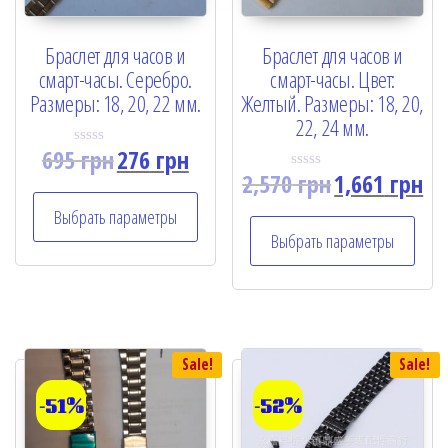
Браслет для часов и
Браслет для часов и
смарт-часы. Серебро.
смарт-часы. Цвет:
Размеры: 18, 20, 22 мм.
Желтый. Размеры: 18, 20,
22, 24 мм.
695
грн
276
грн
R
a
2,570
грн
1,661
грн
R
t
a
e
t
Выбрать параметры
d
e
0
Выбрать параметры
d
o
0
u
o
t
u
o
t
f
o
5
f
5
Sale!
Sale!
-51%
-52%