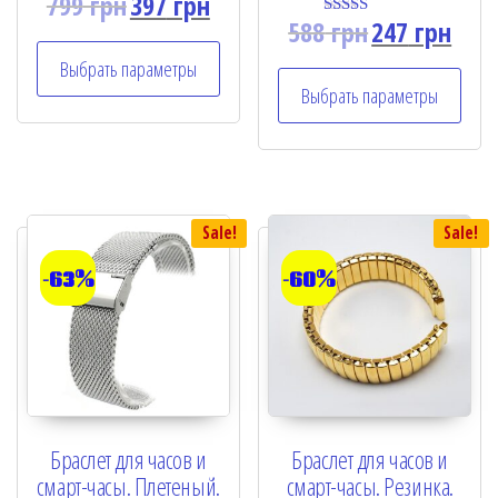
799
грн
397
грн
Rated
5.00
588
грн
247
грн
Rated
out of 5
5.00
out of 5
Выбрать параметры
Выбрать параметры
Sale!
Sale!
-63%
-60%
Браслет для часов и
Браслет для часов и
смарт-часы. Плетеный.
смарт-часы. Резинка.