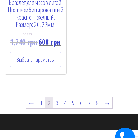
Браслет для часов литой.
Цвет: комбинированный
красно – желтый.
Размер: 20, 22мм.
1,740
грн
608
грн
R
a
t
e
Выбрать параметры
d
0
o
u
t
o
f
5
←
1
2
3
4
5
6
7
8
→
Заказать