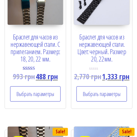
Браслет для часов из
Браслет для часов из
нержавеющей стали. С
нержавеющей стали.
прилеганием. Размер:
Цвет: черный. Размер
18, 20, 22 мм.
20, 22мм.
993
грн
488
грн
2,770
грн
1,333
грн
Rated
R
5.00
a
out of 5
t
e
Выбрать параметры
Выбрать параметры
d
0
o
u
t
o
f
5
Sale!
Sale!