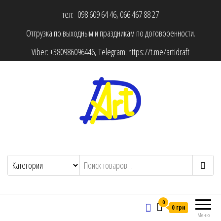
тел: 098 609 64 46, 066 467 88 27
Отгрузка по выходным и праздникам по договоренности.
Viber:
+380986096446
, Telegram:
https://t.me/artidraft
0
0 грн
Меню