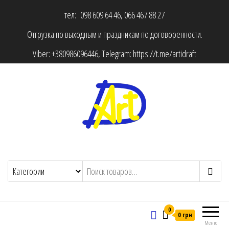
тел: 098 609 64 46, 066 467 88 27
Отгрузка по выходным и праздникам по договоренности.
Viber:
+380986096446
, Telegram:
https://t.me/artidraft
0
0 грн
Меню