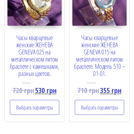
Часы кварцевые
Часы кварцевые
женские ЖЕНЕВА
женские ЖЕНЕВА
GENEVA 025 на
GENEVA 015 на
металлическом литом
металлическом литом
браслете с камешками,
браслете. Модель 510 –
разных цветов.
01-01.
720
грн
530
грн
710
грн
355
грн
R
R
a
a
t
t
e
e
Выбрать параметры
Выбрать параметры
d
d
0
0
o
o
u
u
t
t
o
o